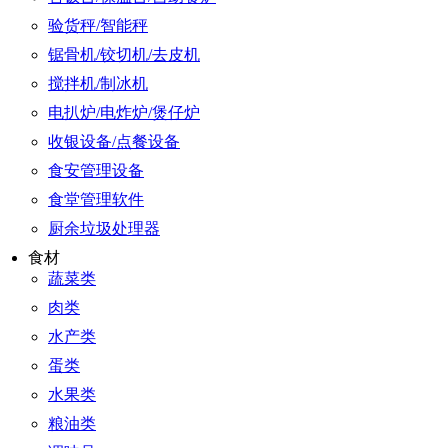
验货秤/智能秤
锯骨机/铰切机/去皮机
搅拌机/制冰机
电扒炉/电炸炉/煲仔炉
收银设备/点餐设备
食安管理设备
食堂管理软件
厨余垃圾处理器
食材
蔬菜类
肉类
水产类
蛋类
水果类
粮油类