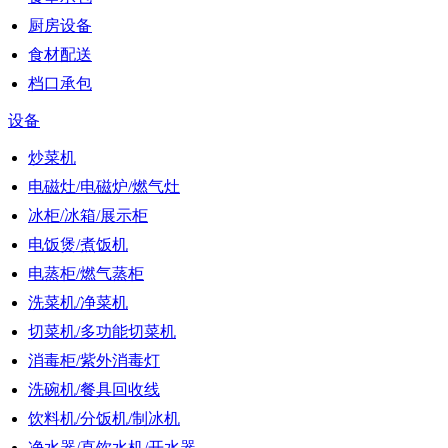
厨房设备
食材配送
档口承包
设备
炒菜机
电磁灶/电磁炉/燃气灶
冰柜/冰箱/展示柜
电饭煲/煮饭机
电蒸柜/燃气蒸柜
洗菜机/净菜机
切菜机/多功能切菜机
消毒柜/紫外消毒灯
洗碗机/餐具回收线
饮料机/分饭机/制冰机
净水器/直饮水机/开水器