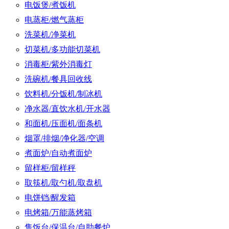
电饭煲/煮饭机
电蒸柜/燃气蒸柜
洗菜机/净菜机
切菜机/多功能切菜机
消毒柜/紫外消毒灯
洗碗机/餐具回收线
饮料机/分饭机/制冰机
净水器/直饮水机/开水器
和面机/压面机/面条机
烟罩/排烟/净化器/空调
煮面炉/自动煮面炉
留样柜/留样秤
取筷机/取勺机/取盘机
电饼铛/醒发箱
电烤箱/万能蒸烤箱
售饭台/保温台/自助餐炉