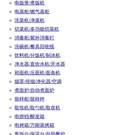
电饭煲/煮饭机
电蒸柜/燃气蒸柜
洗菜机/净菜机
切菜机/多功能切菜机
消毒柜/紫外消毒灯
洗碗机/餐具回收线
饮料机/分饭机/制冰机
净水器/直饮水机/开水器
和面机/压面机/面条机
烟罩/排烟/净化器/空调
煮面炉/自动煮面炉
留样柜/留样秤
取筷机/取勺机/取盘机
电饼铛/醒发箱
电烤箱/万能蒸烤箱
售饭台/保温台/自助餐炉