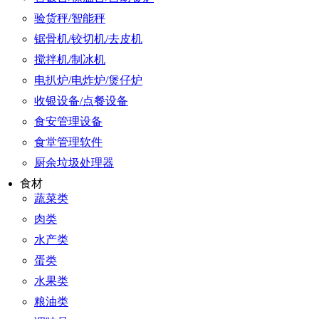
验货秤/智能秤
锯骨机/铰切机/去皮机
搅拌机/制冰机
电扒炉/电炸炉/煲仔炉
收银设备/点餐设备
食安管理设备
食堂管理软件
厨余垃圾处理器
食材
蔬菜类
肉类
水产类
蛋类
水果类
粮油类