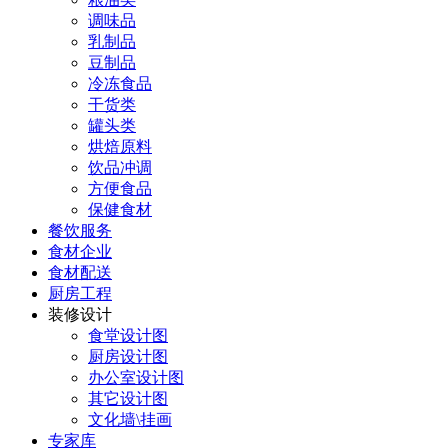
调味品
乳制品
豆制品
冷冻食品
干货类
罐头类
烘焙原料
饮品冲调
方便食品
保健食材
餐饮服务
食材企业
食材配送
厨房工程
装修设计
食堂设计图
厨房设计图
办公室设计图
其它设计图
文化墙\挂画
专家库