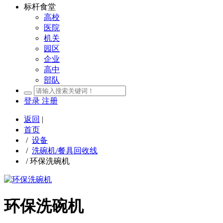
标杆食堂
高校
医院
机关
园区
企业
高中
部队
登录
注册
返回
|
首页
/
设备
/
洗碗机/餐具回收线
/
环保洗碗机
环保洗碗机