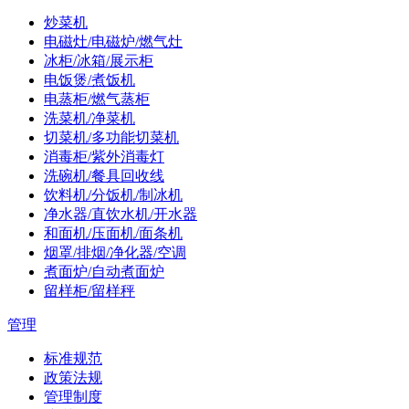
炒菜机
电磁灶/电磁炉/燃气灶
冰柜/冰箱/展示柜
电饭煲/煮饭机
电蒸柜/燃气蒸柜
洗菜机/净菜机
切菜机/多功能切菜机
消毒柜/紫外消毒灯
洗碗机/餐具回收线
饮料机/分饭机/制冰机
净水器/直饮水机/开水器
和面机/压面机/面条机
烟罩/排烟/净化器/空调
煮面炉/自动煮面炉
留样柜/留样秤
管理
标准规范
政策法规
管理制度