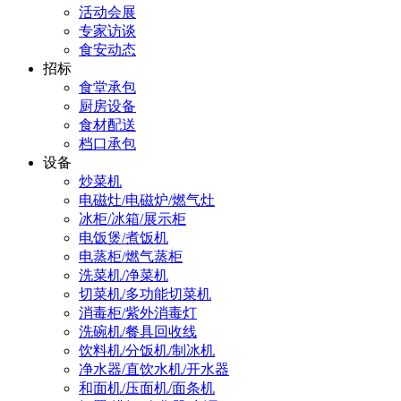
活动会展
专家访谈
食安动态
招标
食堂承包
厨房设备
食材配送
档口承包
设备
炒菜机
电磁灶/电磁炉/燃气灶
冰柜/冰箱/展示柜
电饭煲/煮饭机
电蒸柜/燃气蒸柜
洗菜机/净菜机
切菜机/多功能切菜机
消毒柜/紫外消毒灯
洗碗机/餐具回收线
饮料机/分饭机/制冰机
净水器/直饮水机/开水器
和面机/压面机/面条机