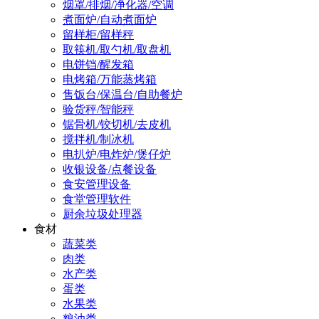
烟罩/排烟/净化器/空调
煮面炉/自动煮面炉
留样柜/留样秤
取筷机/取勺机/取盘机
电饼铛/醒发箱
电烤箱/万能蒸烤箱
售饭台/保温台/自助餐炉
验货秤/智能秤
锯骨机/铰切机/去皮机
搅拌机/制冰机
电扒炉/电炸炉/煲仔炉
收银设备/点餐设备
食安管理设备
食堂管理软件
厨余垃圾处理器
食材
蔬菜类
肉类
水产类
蛋类
水果类
粮油类