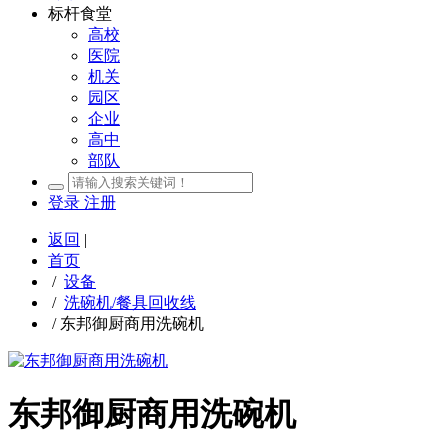
标杆食堂
高校
医院
机关
园区
企业
高中
部队
登录
注册
返回
|
首页
/
设备
/
洗碗机/餐具回收线
/
东邦御厨商用洗碗机
东邦御厨商用洗碗机