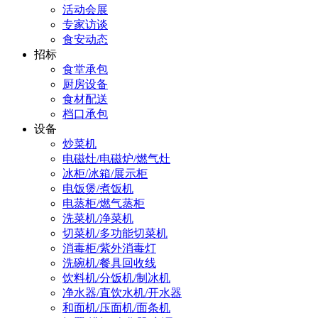
活动会展
专家访谈
食安动态
招标
食堂承包
厨房设备
食材配送
档口承包
设备
炒菜机
电磁灶/电磁炉/燃气灶
冰柜/冰箱/展示柜
电饭煲/煮饭机
电蒸柜/燃气蒸柜
洗菜机/净菜机
切菜机/多功能切菜机
消毒柜/紫外消毒灯
洗碗机/餐具回收线
饮料机/分饭机/制冰机
净水器/直饮水机/开水器
和面机/压面机/面条机