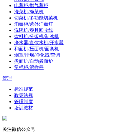
电蒸柜/燃气蒸柜
洗菜机/净菜机
切菜机/多功能切菜机
消毒柜/紫外消毒灯
洗碗机/餐具回收线
饮料机/分饭机/制冰机
净水器/直饮水机/开水器
和面机/压面机/面条机
烟罩/排烟/净化器/空调
煮面炉/自动煮面炉
留样柜/留样秤
管理
标准规范
政策法规
管理制度
培训教材
关注微信公众号