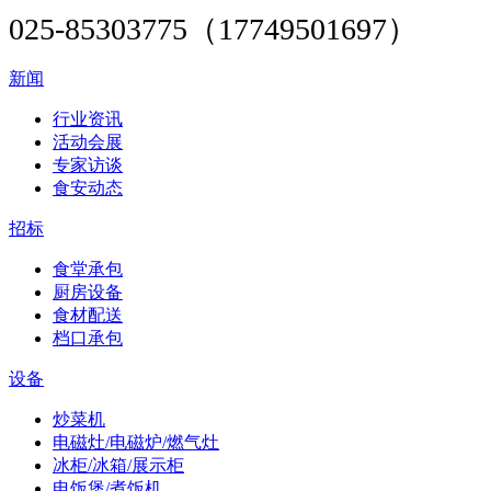
025-85303775（17749501697）
新闻
行业资讯
活动会展
专家访谈
食安动态
招标
食堂承包
厨房设备
食材配送
档口承包
设备
炒菜机
电磁灶/电磁炉/燃气灶
冰柜/冰箱/展示柜
电饭煲/煮饭机