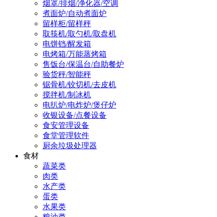
烟罩/排烟/净化器/空调
煮面炉/自动煮面炉
留样柜/留样秤
取筷机/取勺机/取盘机
电饼铛/醒发箱
电烤箱/万能蒸烤箱
售饭台/保温台/自助餐炉
验货秤/智能秤
锯骨机/铰切机/去皮机
搅拌机/制冰机
电扒炉/电炸炉/煲仔炉
收银设备/点餐设备
食安管理设备
食堂管理软件
厨余垃圾处理器
食材
蔬菜类
肉类
水产类
蛋类
水果类
粮油类