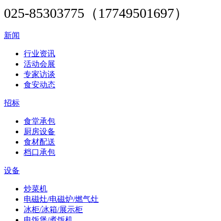
025-85303775（17749501697）
新闻
行业资讯
活动会展
专家访谈
食安动态
招标
食堂承包
厨房设备
食材配送
档口承包
设备
炒菜机
电磁灶/电磁炉/燃气灶
冰柜/冰箱/展示柜
电饭煲/煮饭机