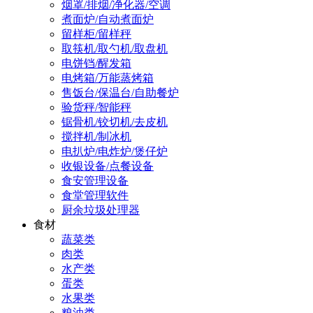
烟罩/排烟/净化器/空调
煮面炉/自动煮面炉
留样柜/留样秤
取筷机/取勺机/取盘机
电饼铛/醒发箱
电烤箱/万能蒸烤箱
售饭台/保温台/自助餐炉
验货秤/智能秤
锯骨机/铰切机/去皮机
搅拌机/制冰机
电扒炉/电炸炉/煲仔炉
收银设备/点餐设备
食安管理设备
食堂管理软件
厨余垃圾处理器
食材
蔬菜类
肉类
水产类
蛋类
水果类
粮油类