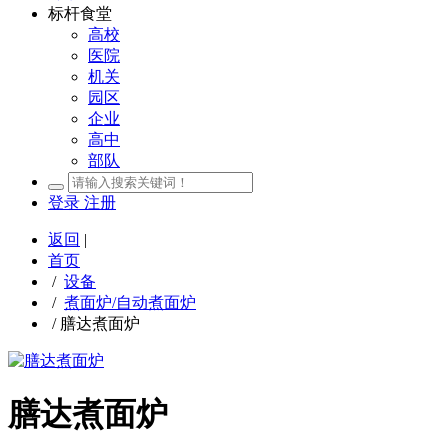
标杆食堂
高校
医院
机关
园区
企业
高中
部队
登录
注册
返回
|
首页
/
设备
/
煮面炉/自动煮面炉
/
膳达煮面炉
膳达煮面炉