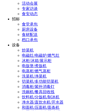
活动会展
专家访谈
食安动态
招标
食堂承包
厨房设备
食材配送
档口承包
设备
炒菜机
电磁灶/电磁炉/燃气灶
冰柜/冰箱/展示柜
电饭煲/煮饭机
电蒸柜/燃气蒸柜
洗菜机/净菜机
切菜机/多功能切菜机
消毒柜/紫外消毒灯
洗碗机/餐具回收线
饮料机/分饭机/制冰机
净水器/直饮水机/开水器
和面机/压面机/面条机