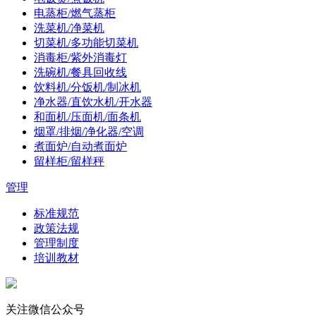
电蒸柜/燃气蒸柜
洗菜机/净菜机
切菜机/多功能切菜机
消毒柜/紫外消毒灯
洗碗机/餐具回收线
饮料机/分饭机/制冰机
净水器/直饮水机/开水器
和面机/压面机/面条机
烟罩/排烟/净化器/空调
煮面炉/自动煮面炉
留样柜/留样秤
管理
标准规范
政策法规
管理制度
培训教材
关注微信公众号