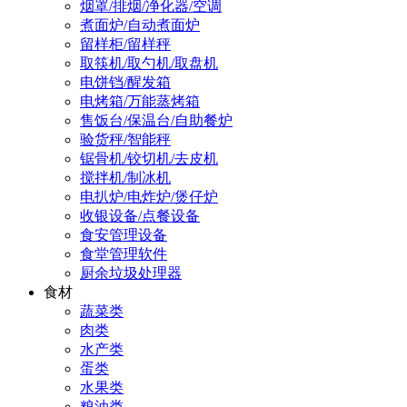
烟罩/排烟/净化器/空调
煮面炉/自动煮面炉
留样柜/留样秤
取筷机/取勺机/取盘机
电饼铛/醒发箱
电烤箱/万能蒸烤箱
售饭台/保温台/自助餐炉
验货秤/智能秤
锯骨机/铰切机/去皮机
搅拌机/制冰机
电扒炉/电炸炉/煲仔炉
收银设备/点餐设备
食安管理设备
食堂管理软件
厨余垃圾处理器
食材
蔬菜类
肉类
水产类
蛋类
水果类
粮油类