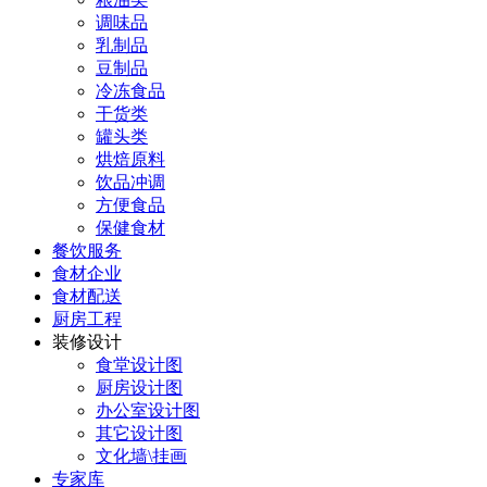
调味品
乳制品
豆制品
冷冻食品
干货类
罐头类
烘焙原料
饮品冲调
方便食品
保健食材
餐饮服务
食材企业
食材配送
厨房工程
装修设计
食堂设计图
厨房设计图
办公室设计图
其它设计图
文化墙\挂画
专家库