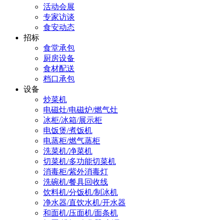
活动会展
专家访谈
食安动态
招标
食堂承包
厨房设备
食材配送
档口承包
设备
炒菜机
电磁灶/电磁炉/燃气灶
冰柜/冰箱/展示柜
电饭煲/煮饭机
电蒸柜/燃气蒸柜
洗菜机/净菜机
切菜机/多功能切菜机
消毒柜/紫外消毒灯
洗碗机/餐具回收线
饮料机/分饭机/制冰机
净水器/直饮水机/开水器
和面机/压面机/面条机