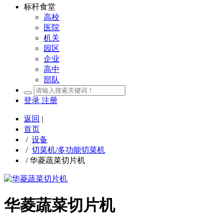
标杆食堂
高校
医院
机关
园区
企业
高中
部队
登录
注册
返回
|
首页
/
设备
/
切菜机/多功能切菜机
/
华菱蔬菜切片机
华菱蔬菜切片机