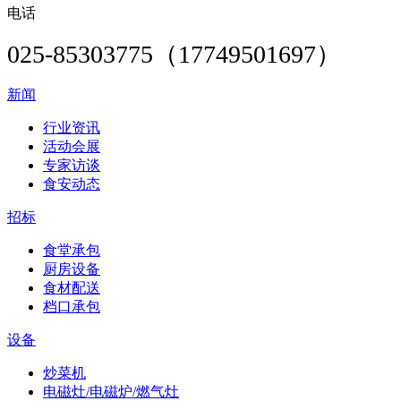
电话
025-85303775（17749501697）
新闻
行业资讯
活动会展
专家访谈
食安动态
招标
食堂承包
厨房设备
食材配送
档口承包
设备
炒菜机
电磁灶/电磁炉/燃气灶