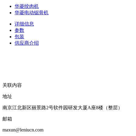
华菱绞肉机
华菱电动锯骨机
详细信息
参数
包装
供应商介绍
关联内容
地址
南京江北新区丽景路2号软件园研发大厦A座8楼（整层）
邮箱
maxun@leniucn.com