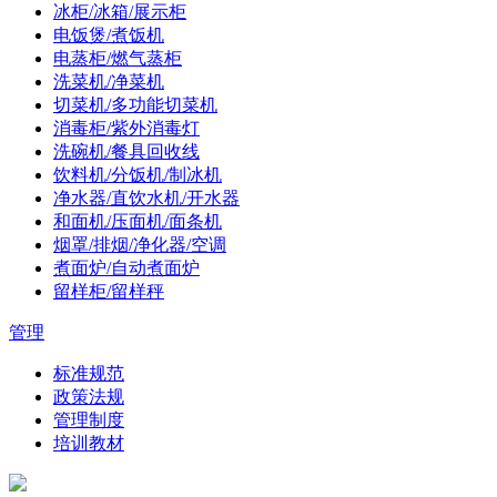
冰柜/冰箱/展示柜
电饭煲/煮饭机
电蒸柜/燃气蒸柜
洗菜机/净菜机
切菜机/多功能切菜机
消毒柜/紫外消毒灯
洗碗机/餐具回收线
饮料机/分饭机/制冰机
净水器/直饮水机/开水器
和面机/压面机/面条机
烟罩/排烟/净化器/空调
煮面炉/自动煮面炉
留样柜/留样秤
管理
标准规范
政策法规
管理制度
培训教材