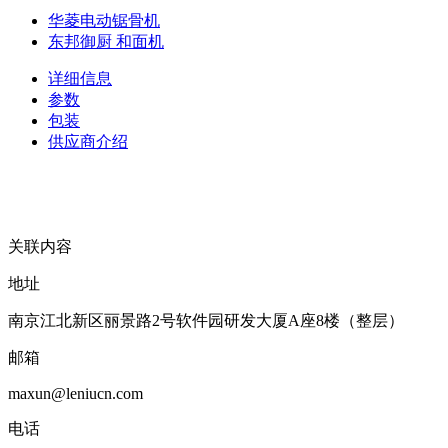
华菱电动锯骨机
东邦御厨 和面机
详细信息
参数
包装
供应商介绍
关联内容
地址
南京江北新区丽景路2号软件园研发大厦A座8楼（整层）
邮箱
maxun@leniucn.com
电话