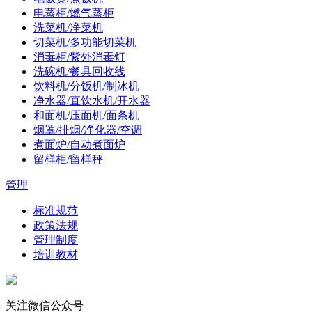
电蒸柜/燃气蒸柜
洗菜机/净菜机
切菜机/多功能切菜机
消毒柜/紫外消毒灯
洗碗机/餐具回收线
饮料机/分饭机/制冰机
净水器/直饮水机/开水器
和面机/压面机/面条机
烟罩/排烟/净化器/空调
煮面炉/自动煮面炉
留样柜/留样秤
管理
标准规范
政策法规
管理制度
培训教材
关注微信公众号