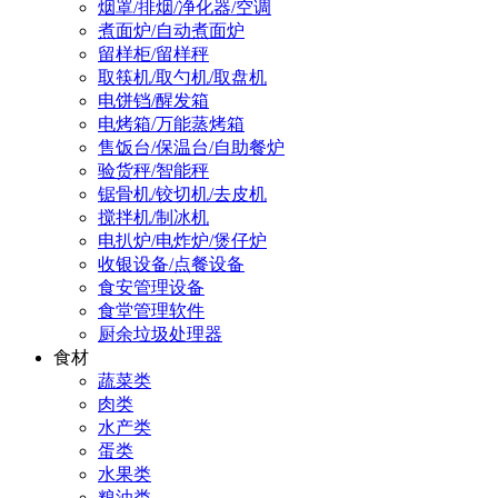
烟罩/排烟/净化器/空调
煮面炉/自动煮面炉
留样柜/留样秤
取筷机/取勺机/取盘机
电饼铛/醒发箱
电烤箱/万能蒸烤箱
售饭台/保温台/自助餐炉
验货秤/智能秤
锯骨机/铰切机/去皮机
搅拌机/制冰机
电扒炉/电炸炉/煲仔炉
收银设备/点餐设备
食安管理设备
食堂管理软件
厨余垃圾处理器
食材
蔬菜类
肉类
水产类
蛋类
水果类
粮油类