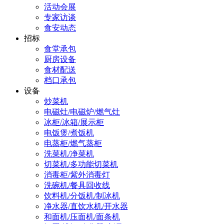
活动会展
专家访谈
食安动态
招标
食堂承包
厨房设备
食材配送
档口承包
设备
炒菜机
电磁灶/电磁炉/燃气灶
冰柜/冰箱/展示柜
电饭煲/煮饭机
电蒸柜/燃气蒸柜
洗菜机/净菜机
切菜机/多功能切菜机
消毒柜/紫外消毒灯
洗碗机/餐具回收线
饮料机/分饭机/制冰机
净水器/直饮水机/开水器
和面机/压面机/面条机