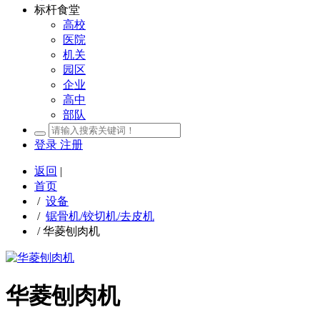
标杆食堂
高校
医院
机关
园区
企业
高中
部队
登录
注册
返回
|
首页
/
设备
/
锯骨机/铰切机/去皮机
/
华菱刨肉机
华菱刨肉机