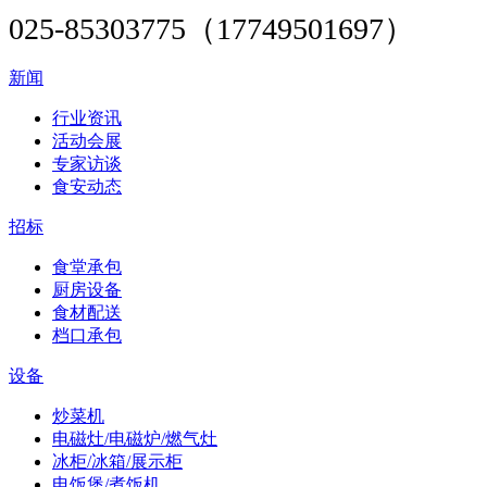
025-85303775（17749501697）
新闻
行业资讯
活动会展
专家访谈
食安动态
招标
食堂承包
厨房设备
食材配送
档口承包
设备
炒菜机
电磁灶/电磁炉/燃气灶
冰柜/冰箱/展示柜
电饭煲/煮饭机