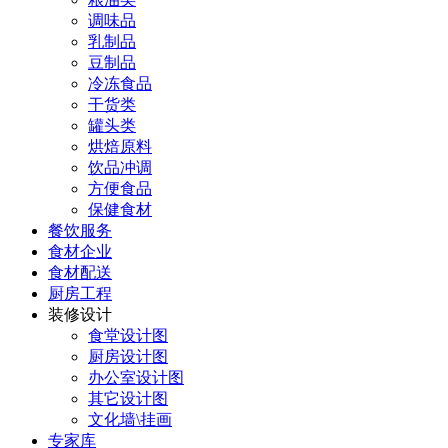
调味品
乳制品
豆制品
冷冻食品
干货类
罐头类
烘焙原料
饮品冲调
方便食品
保健食材
餐饮服务
食材企业
食材配送
厨房工程
装修设计
食堂设计图
厨房设计图
办公室设计图
其它设计图
文化墙\挂画
专家库