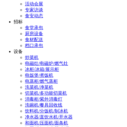
活动会展
专家访谈
食安动态
招标
食堂承包
厨房设备
食材配送
档口承包
设备
炒菜机
电磁灶/电磁炉/燃气灶
冰柜/冰箱/展示柜
电饭煲/煮饭机
电蒸柜/燃气蒸柜
洗菜机/净菜机
切菜机/多功能切菜机
消毒柜/紫外消毒灯
洗碗机/餐具回收线
饮料机/分饭机/制冰机
净水器/直饮水机/开水器
和面机/压面机/面条机