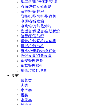
烟罩/排烟/净化器/空调
煮面炉/自动煮面炉
留样柜/留样秤
取筷机/取勺机/取盘机
电饼铛/醒发箱
电烤箱/万能蒸烤箱
售饭台/保温台/自助餐炉
验货秤/智能秤
锯骨机/铰切机/去皮机
搅拌机/制冰机
电扒炉/电炸炉/煲仔炉
收银设备/点餐设备
食安管理设备
食堂管理软件
厨余垃圾处理器
食材
蔬菜类
肉类
水产类
蛋类
水果类
粮油类