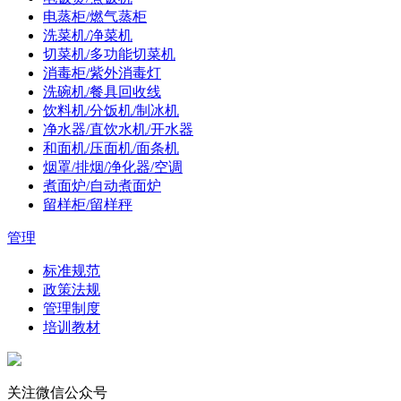
电蒸柜/燃气蒸柜
洗菜机/净菜机
切菜机/多功能切菜机
消毒柜/紫外消毒灯
洗碗机/餐具回收线
饮料机/分饭机/制冰机
净水器/直饮水机/开水器
和面机/压面机/面条机
烟罩/排烟/净化器/空调
煮面炉/自动煮面炉
留样柜/留样秤
管理
标准规范
政策法规
管理制度
培训教材
关注微信公众号