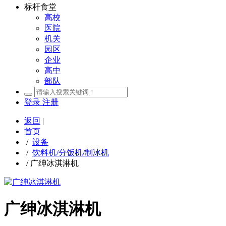
标杆食堂
高校
医院
机关
园区
企业
高中
部队
登录
注册
返回
|
首页
/
设备
/
饮料机/分饭机/制冰机
/
广绅冰淇淋机
广绅冰淇淋机