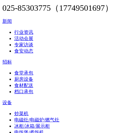
025-85303775（17749501697）
新闻
行业资讯
活动会展
专家访谈
食安动态
招标
食堂承包
厨房设备
食材配送
档口承包
设备
炒菜机
电磁灶/电磁炉/燃气灶
冰柜/冰箱/展示柜
电饭煲/煮饭机