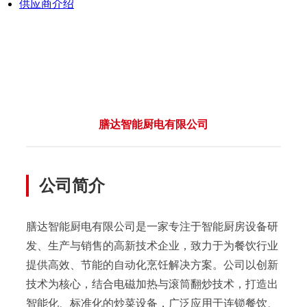
供应商介绍
膳达智能厨电有限公司
公司简介
膳达智能厨电有限公司是一家专注于智能厨房设备研
发、生产与销售的高新技术企业，致力于为餐饮行业
提供高效、节能的自动化烹饪解决方案。公司以创新
技术为核心，结合电磁加热与滚筒翻炒技术，打造出
智能化、标准化的炒菜设备，广泛应用于连锁餐饮、