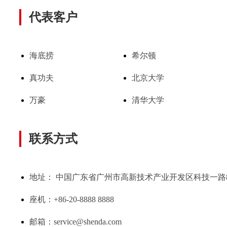
代表客户
海底捞
希尔顿
真功夫
北京大学
万豪
清华大学
联系方式
地址： 中国广东省广州市高新技术产业开发区科技一路
座机：+86-20-8888 8888
邮箱：service@shenda.com