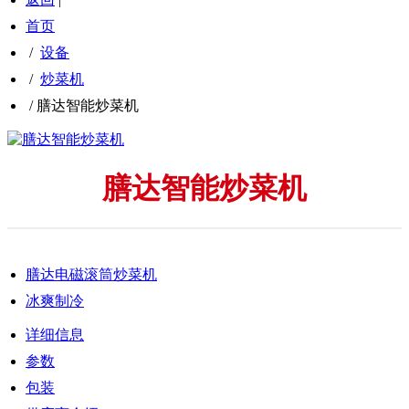
首页
/
设备
/
炒菜机
/
膳达智能炒菜机
膳达智能炒菜机
膳达电磁滚筒炒菜机
冰爽制冷
详细信息
参数
包装