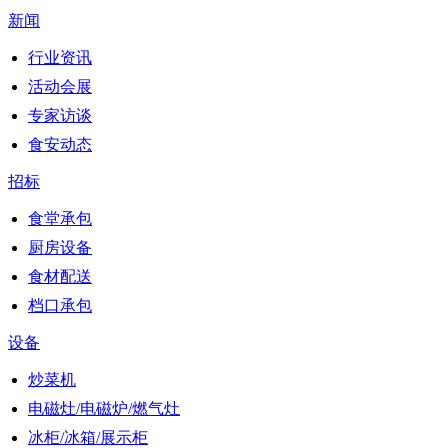
新闻
行业资讯
活动会展
专家访谈
食安动态
招标
食堂承包
厨房设备
食材配送
档口承包
设备
炒菜机
电磁灶/电磁炉/燃气灶
冰柜/冰箱/展示柜