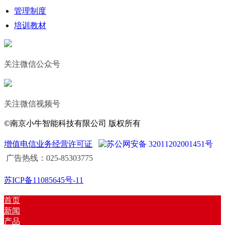
管理制度
培训教材
关注微信公众号
关注微信视频号
©南京小牛智能科技有限公司 版权所有
增值电信业务经营许可证
苏公网安备 32011202001451号
广告热线：025-85303775
苏ICP备11085645号-11
首页
新闻
产品