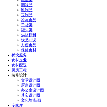
调味品
乳制品
豆制品
冷冻食品
干货类
罐头类
烘焙原料
饮品冲调
方便食品
保健食材
餐饮服务
食材企业
食材配送
厨房工程
装修设计
食堂设计图
厨房设计图
办公室设计图
其它设计图
文化墙\挂画
专家库