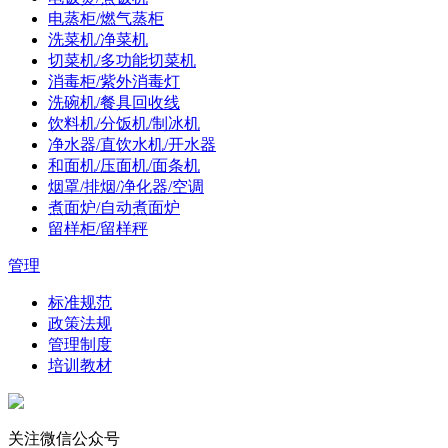
电蒸柜/燃气蒸柜
洗菜机/净菜机
切菜机/多功能切菜机
消毒柜/紫外消毒灯
洗碗机/餐具回收线
饮料机/分饭机/制冰机
净水器/直饮水机/开水器
和面机/压面机/面条机
烟罩/排烟/净化器/空调
煮面炉/自动煮面炉
留样柜/留样秤
管理
标准规范
政策法规
管理制度
培训教材
关注微信公众号