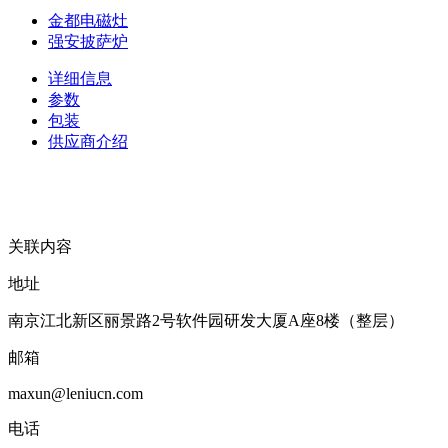
金都电磁灶
强安披萨炉
详细信息
参数
包装
供应商介绍
关联内容
地址
南京江北新区丽景路2号软件园研发大厦A座8楼（整层）
邮箱
maxun@leniucn.com
电话