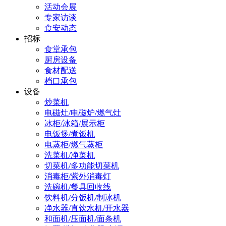
活动会展
专家访谈
食安动态
招标
食堂承包
厨房设备
食材配送
档口承包
设备
炒菜机
电磁灶/电磁炉/燃气灶
冰柜/冰箱/展示柜
电饭煲/煮饭机
电蒸柜/燃气蒸柜
洗菜机/净菜机
切菜机/多功能切菜机
消毒柜/紫外消毒灯
洗碗机/餐具回收线
饮料机/分饭机/制冰机
净水器/直饮水机/开水器
和面机/压面机/面条机