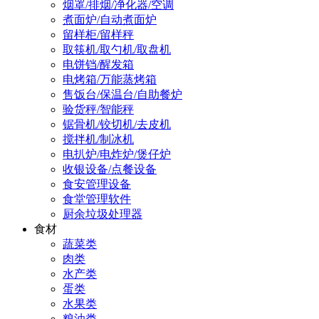
烟罩/排烟/净化器/空调
煮面炉/自动煮面炉
留样柜/留样秤
取筷机/取勺机/取盘机
电饼铛/醒发箱
电烤箱/万能蒸烤箱
售饭台/保温台/自助餐炉
验货秤/智能秤
锯骨机/铰切机/去皮机
搅拌机/制冰机
电扒炉/电炸炉/煲仔炉
收银设备/点餐设备
食安管理设备
食堂管理软件
厨余垃圾处理器
食材
蔬菜类
肉类
水产类
蛋类
水果类
粮油类