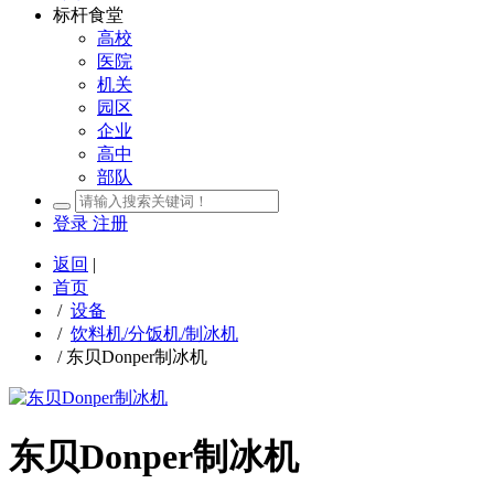
标杆食堂
高校
医院
机关
园区
企业
高中
部队
登录
注册
返回
|
首页
/
设备
/
饮料机/分饭机/制冰机
/
东贝Donper制冰机
东贝Donper制冰机