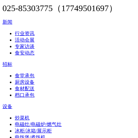
025-85303775（17749501697）
新闻
行业资讯
活动会展
专家访谈
食安动态
招标
食堂承包
厨房设备
食材配送
档口承包
设备
炒菜机
电磁灶/电磁炉/燃气灶
冰柜/冰箱/展示柜
电饭煲/煮饭机