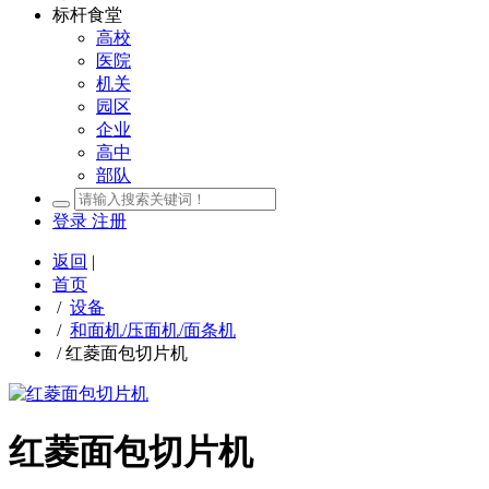
标杆食堂
高校
医院
机关
园区
企业
高中
部队
登录
注册
返回
|
首页
/
设备
/
和面机/压面机/面条机
/
红菱面包切片机
红菱面包切片机