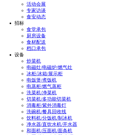
活动会展
专家访谈
食安动态
招标
食堂承包
厨房设备
食材配送
档口承包
设备
炒菜机
电磁灶/电磁炉/燃气灶
冰柜/冰箱/展示柜
电饭煲/煮饭机
电蒸柜/燃气蒸柜
洗菜机/净菜机
切菜机/多功能切菜机
消毒柜/紫外消毒灯
洗碗机/餐具回收线
饮料机/分饭机/制冰机
净水器/直饮水机/开水器
和面机/压面机/面条机