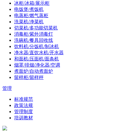
冰柜/冰箱/展示柜
电饭煲/煮饭机
电蒸柜/燃气蒸柜
洗菜机/净菜机
切菜机/多功能切菜机
消毒柜/紫外消毒灯
洗碗机/餐具回收线
饮料机/分饭机/制冰机
净水器/直饮水机/开水器
和面机/压面机/面条机
烟罩/排烟/净化器/空调
煮面炉/自动煮面炉
留样柜/留样秤
管理
标准规范
政策法规
管理制度
培训教材