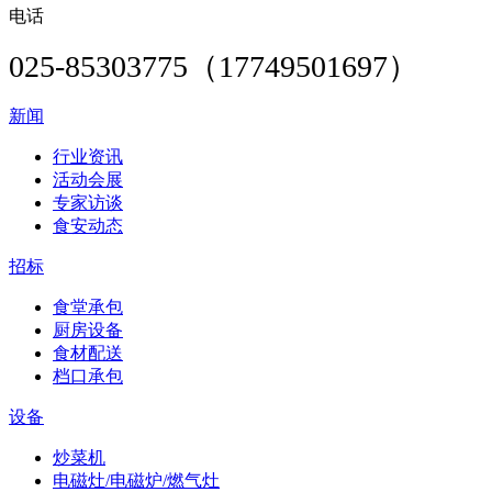
电话
025-85303775（17749501697）
新闻
行业资讯
活动会展
专家访谈
食安动态
招标
食堂承包
厨房设备
食材配送
档口承包
设备
炒菜机
电磁灶/电磁炉/燃气灶