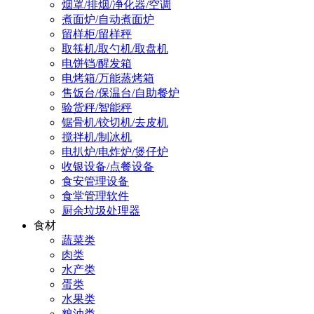
烟罩/排烟/净化器/空调
煮面炉/自动煮面炉
留样柜/留样秤
取筷机/取勺机/取盘机
电饼铛/醒发箱
电烤箱/万能蒸烤箱
售饭台/保温台/自助餐炉
验货秤/智能秤
锯骨机/铰切机/去皮机
搅拌机/制冰机
电扒炉/电炸炉/煲仔炉
收银设备/点餐设备
食安管理设备
食堂管理软件
厨余垃圾处理器
食材
蔬菜类
肉类
水产类
蛋类
水果类
粮油类