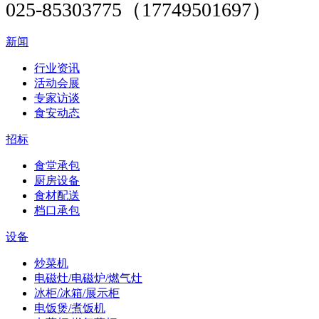
025-85303775（17749501697）
新闻
行业资讯
活动会展
专家访谈
食安动态
招标
食堂承包
厨房设备
食材配送
档口承包
设备
炒菜机
电磁灶/电磁炉/燃气灶
冰柜/冰箱/展示柜
电饭煲/煮饭机