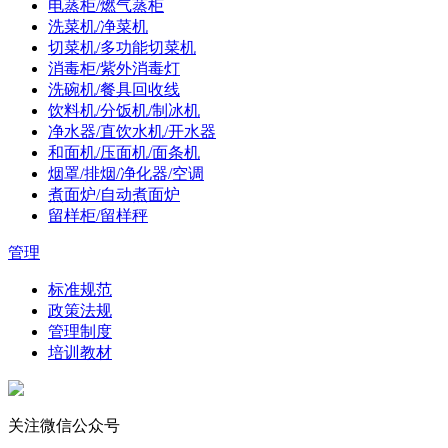
电蒸柜/燃气蒸柜
洗菜机/净菜机
切菜机/多功能切菜机
消毒柜/紫外消毒灯
洗碗机/餐具回收线
饮料机/分饭机/制冰机
净水器/直饮水机/开水器
和面机/压面机/面条机
烟罩/排烟/净化器/空调
煮面炉/自动煮面炉
留样柜/留样秤
管理
标准规范
政策法规
管理制度
培训教材
关注微信公众号