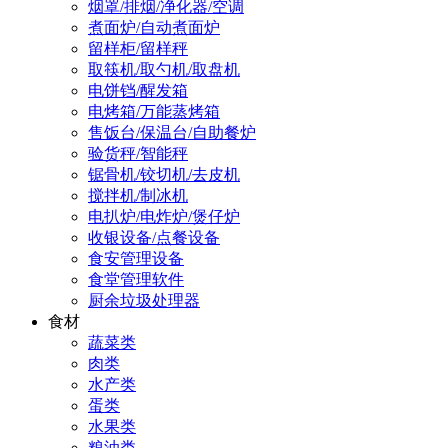
烟罩/排烟/净化器/空调
煮面炉/自动煮面炉
留样柜/留样秤
取筷机/取勺机/取盘机
电饼铛/醒发箱
电烤箱/万能蒸烤箱
售饭台/保温台/自助餐炉
验货秤/智能秤
锯骨机/铰切机/去皮机
搅拌机/制冰机
电扒炉/电炸炉/煲仔炉
收银设备/点餐设备
食安管理设备
食堂管理软件
厨余垃圾处理器
食材
蔬菜类
肉类
水产类
蛋类
水果类
粮油类