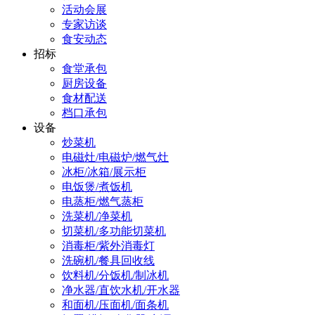
活动会展
专家访谈
食安动态
招标
食堂承包
厨房设备
食材配送
档口承包
设备
炒菜机
电磁灶/电磁炉/燃气灶
冰柜/冰箱/展示柜
电饭煲/煮饭机
电蒸柜/燃气蒸柜
洗菜机/净菜机
切菜机/多功能切菜机
消毒柜/紫外消毒灯
洗碗机/餐具回收线
饮料机/分饭机/制冰机
净水器/直饮水机/开水器
和面机/压面机/面条机