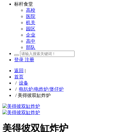
标杆食堂
高校
医院
机关
园区
企业
高中
部队
登录
注册
返回
|
首页
/
设备
/
电扒炉/电炸炉/煲仔炉
/
美得彼双缸炸炉
美得彼双缸炸炉