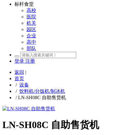
标杆食堂
高校
医院
机关
园区
企业
高中
部队
登录
注册
返回
|
首页
/
设备
/
饮料机/分饭机/制冰机
/
LN-SH08C 自助售货机
LN-SH08C 自助售货机