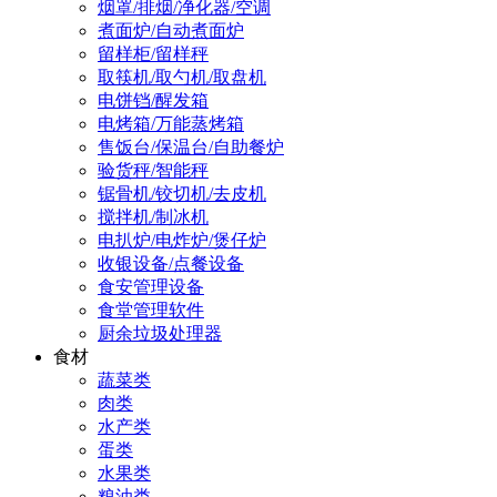
烟罩/排烟/净化器/空调
煮面炉/自动煮面炉
留样柜/留样秤
取筷机/取勺机/取盘机
电饼铛/醒发箱
电烤箱/万能蒸烤箱
售饭台/保温台/自助餐炉
验货秤/智能秤
锯骨机/铰切机/去皮机
搅拌机/制冰机
电扒炉/电炸炉/煲仔炉
收银设备/点餐设备
食安管理设备
食堂管理软件
厨余垃圾处理器
食材
蔬菜类
肉类
水产类
蛋类
水果类
粮油类