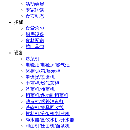
活动会展
专家访谈
食安动态
招标
食堂承包
厨房设备
食材配送
档口承包
设备
炒菜机
电磁灶/电磁炉/燃气灶
冰柜/冰箱/展示柜
电饭煲/煮饭机
电蒸柜/燃气蒸柜
洗菜机/净菜机
切菜机/多功能切菜机
消毒柜/紫外消毒灯
洗碗机/餐具回收线
饮料机/分饭机/制冰机
净水器/直饮水机/开水器
和面机/压面机/面条机