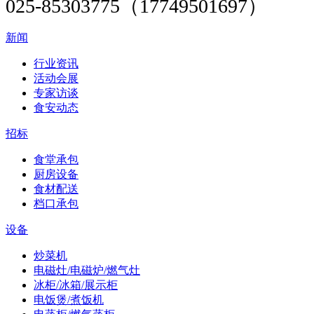
025-85303775（17749501697）
新闻
行业资讯
活动会展
专家访谈
食安动态
招标
食堂承包
厨房设备
食材配送
档口承包
设备
炒菜机
电磁灶/电磁炉/燃气灶
冰柜/冰箱/展示柜
电饭煲/煮饭机