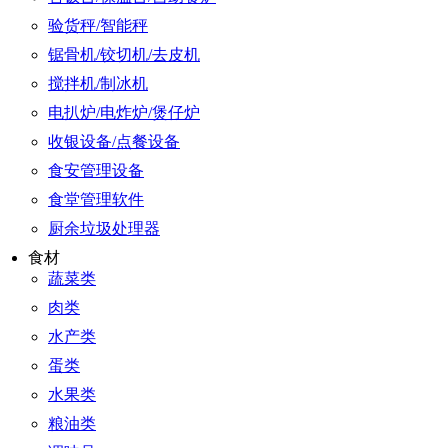
验货秤/智能秤
锯骨机/铰切机/去皮机
搅拌机/制冰机
电扒炉/电炸炉/煲仔炉
收银设备/点餐设备
食安管理设备
食堂管理软件
厨余垃圾处理器
食材
蔬菜类
肉类
水产类
蛋类
水果类
粮油类