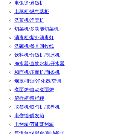
电饭煲/煮饭机
电蒸柜/燃气蒸柜
洗菜机/净菜机
切菜机/多功能切菜机
消毒柜/紫外消毒灯
洗碗机/餐具回收线
饮料机/分饭机/制冰机
净水器/直饮水机/开水器
和面机/压面机/面条机
烟罩/排烟/净化器/空调
煮面炉/自动煮面炉
留样柜/留样秤
取筷机/取勺机/取盘机
电饼铛/醒发箱
电烤箱/万能蒸烤箱
售饭台/保温台/自助餐炉