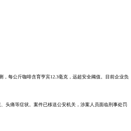
检测，每公斤咖啡含育亨宾12.3毫克，远超安全阈值。目前企业负
现心慌、头痛等症状。案件已移送公安机关，涉案人员面临刑事处罚