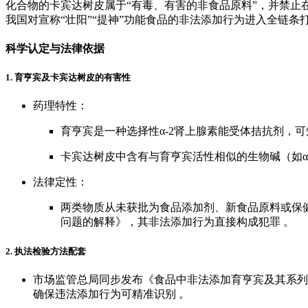
化合物的卡宾达树皮属于“有毒、有害的非食品原料”，并禁止在
我国对宣称“壮阳”“提神”功能食品的非法添加行为进入全链条打
科学认定与法律依据
1. 育亨宾及卡宾达树皮的有害性
药理特性：
育亨宾是一种选择性α-2肾上腺素能受体拮抗剂，
卡宾达树皮中含有与育亨宾活性相似的生物碱（如α
法律定性：
两类物质从未获批为食品添加剂、新食品原料或保
问题的解释》，其非法添加行为直接构成犯罪 。
2. 执法检验方法配套
市场监管总局同步发布《食品中非法添加育亨宾及其系列衍生物
确保违法添加行为可精准识别 。