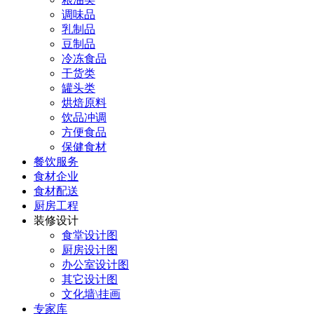
调味品
乳制品
豆制品
冷冻食品
干货类
罐头类
烘焙原料
饮品冲调
方便食品
保健食材
餐饮服务
食材企业
食材配送
厨房工程
装修设计
食堂设计图
厨房设计图
办公室设计图
其它设计图
文化墙\挂画
专家库