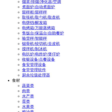
烟罩/排烟/净化器/空调
煮面炉/自动煮面炉
留样柜/留样秤
取筷机/取勺机/取盘机
电饼铛/醒发箱
电烤箱/万能蒸烤箱
售饭台/保温台/自助餐炉
验货秤/智能秤
锯骨机/铰切机/去皮机
搅拌机/制冰机
电扒炉/电炸炉/煲仔炉
收银设备/点餐设备
食安管理设备
食堂管理软件
厨余垃圾处理器
食材
蔬菜类
肉类
水产类
蛋类
水果类
粮油类