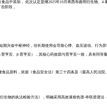
食品中添加 。此次认定是继2025年10月将西布曲明衍生物、
击阶段 。
可短期兴奋中枢神经，但长期使用会导致心悸、血压波动、行为异
-育亨宾、β-育亨宾），其核心药效团与育亨宾一致，具有同等毒
健食品原料，依据《食品安全法》第三十四条及《最高人民法院
的执法检验方法》，明确采用高效液相色谱-串联质谱法（HPLC-