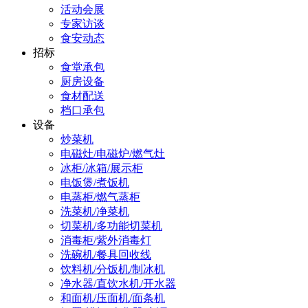
活动会展
专家访谈
食安动态
招标
食堂承包
厨房设备
食材配送
档口承包
设备
炒菜机
电磁灶/电磁炉/燃气灶
冰柜/冰箱/展示柜
电饭煲/煮饭机
电蒸柜/燃气蒸柜
洗菜机/净菜机
切菜机/多功能切菜机
消毒柜/紫外消毒灯
洗碗机/餐具回收线
饮料机/分饭机/制冰机
净水器/直饮水机/开水器
和面机/压面机/面条机