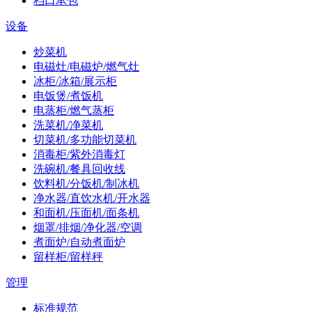
档口承包
设备
炒菜机
电磁灶/电磁炉/燃气灶
冰柜/冰箱/展示柜
电饭煲/煮饭机
电蒸柜/燃气蒸柜
洗菜机/净菜机
切菜机/多功能切菜机
消毒柜/紫外消毒灯
洗碗机/餐具回收线
饮料机/分饭机/制冰机
净水器/直饮水机/开水器
和面机/压面机/面条机
烟罩/排烟/净化器/空调
煮面炉/自动煮面炉
留样柜/留样秤
管理
标准规范