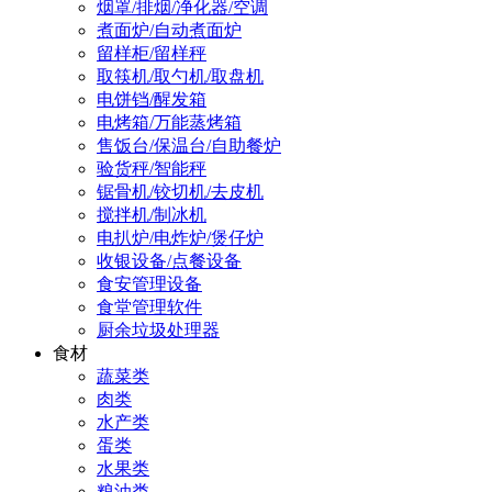
烟罩/排烟/净化器/空调
煮面炉/自动煮面炉
留样柜/留样秤
取筷机/取勺机/取盘机
电饼铛/醒发箱
电烤箱/万能蒸烤箱
售饭台/保温台/自助餐炉
验货秤/智能秤
锯骨机/铰切机/去皮机
搅拌机/制冰机
电扒炉/电炸炉/煲仔炉
收银设备/点餐设备
食安管理设备
食堂管理软件
厨余垃圾处理器
食材
蔬菜类
肉类
水产类
蛋类
水果类
粮油类