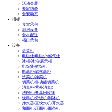
活动会展
专家访谈
食安动态
招标
食堂承包
厨房设备
食材配送
档口承包
设备
炒菜机
电磁灶/电磁炉/燃气灶
冰柜/冰箱/展示柜
电饭煲/煮饭机
电蒸柜/燃气蒸柜
洗菜机/净菜机
切菜机/多功能切菜机
消毒柜/紫外消毒灯
洗碗机/餐具回收线
饮料机/分饭机/制冰机
净水器/直饮水机/开水器
和面机/压面机/面条机