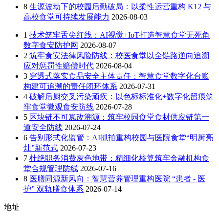
8
生源波动下的校园后勤破局：以柔性运营重构 K12 与
高校食堂可持续发展能力
2026-08-03
1
技术筑牢舌尖红线：AI视觉+IoT打造智慧食堂无死角
数字食安防护网
2026-08-07
2
筑牢食安法律风险防线：校医食堂以全链路逆向追溯
应对惩罚性赔偿时代
2026-08-04
3
穿透式落实食品安全主体责任：智慧食堂数字化台账
构建可追溯的责任闭环体系
2026-07-31
4
破解后厨交叉污染顽疾：以色标标准化+数字化留痕筑
牢食堂微观食安防线
2026-07-28
5
区块链不可篡改溯源：筑牢校园食堂食材供应链第一
道安全防线
2026-07-24
6
告别形式化监管：AI抓拍重构校园与医院食堂“明厨亮
灶”新范式
2026-07-23
7
杜绝职务消费灰色地带：精细化核算筑牢金融机构食
堂合规管理防线
2026-07-16
8
医膳同源新风向：智慧营养管理重构医院 “患者 - 医
护” 双轨膳食体系
2026-07-14
地址