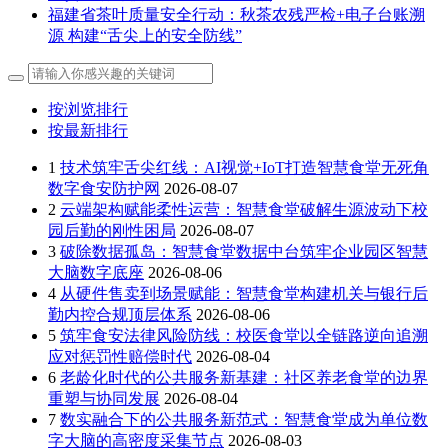
福建省茶叶质量安全行动：秋茶农残严检+电子台账溯
源 构建“舌尖上的安全防线”
按浏览排行
按最新排行
1
技术筑牢舌尖红线：AI视觉+IoT打造智慧食堂无死角
数字食安防护网
2026-08-07
2
云端架构赋能柔性运营：智慧食堂破解生源波动下校
园后勤的刚性困局
2026-08-07
3
破除数据孤岛：智慧食堂数据中台筑牢企业园区智慧
大脑数字底座
2026-08-06
4
从硬件售卖到场景赋能：智慧食堂构建机关与银行后
勤内控合规顶层体系
2026-08-06
5
筑牢食安法律风险防线：校医食堂以全链路逆向追溯
应对惩罚性赔偿时代
2026-08-04
6
老龄化时代的公共服务新基建：社区养老食堂的边界
重塑与协同发展
2026-08-04
7
数实融合下的公共服务新范式：智慧食堂成为单位数
字大脑的高密度采集节点
2026-08-03