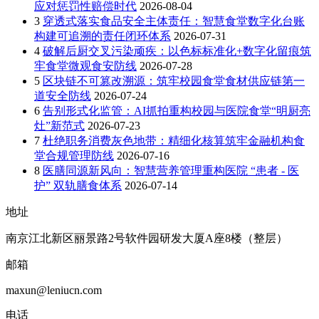
应对惩罚性赔偿时代
2026-08-04
3
穿透式落实食品安全主体责任：智慧食堂数字化台账
构建可追溯的责任闭环体系
2026-07-31
4
破解后厨交叉污染顽疾：以色标标准化+数字化留痕筑
牢食堂微观食安防线
2026-07-28
5
区块链不可篡改溯源：筑牢校园食堂食材供应链第一
道安全防线
2026-07-24
6
告别形式化监管：AI抓拍重构校园与医院食堂“明厨亮
灶”新范式
2026-07-23
7
杜绝职务消费灰色地带：精细化核算筑牢金融机构食
堂合规管理防线
2026-07-16
8
医膳同源新风向：智慧营养管理重构医院 “患者 - 医
护” 双轨膳食体系
2026-07-14
地址
南京江北新区丽景路2号软件园研发大厦A座8楼（整层）
邮箱
maxun@leniucn.com
电话