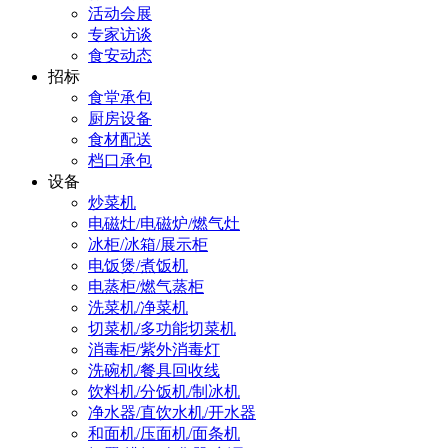
活动会展
专家访谈
食安动态
招标
食堂承包
厨房设备
食材配送
档口承包
设备
炒菜机
电磁灶/电磁炉/燃气灶
冰柜/冰箱/展示柜
电饭煲/煮饭机
电蒸柜/燃气蒸柜
洗菜机/净菜机
切菜机/多功能切菜机
消毒柜/紫外消毒灯
洗碗机/餐具回收线
饮料机/分饭机/制冰机
净水器/直饮水机/开水器
和面机/压面机/面条机