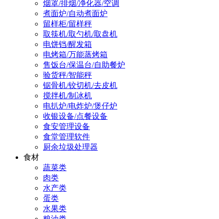
烟罩/排烟/净化器/空调
煮面炉/自动煮面炉
留样柜/留样秤
取筷机/取勺机/取盘机
电饼铛/醒发箱
电烤箱/万能蒸烤箱
售饭台/保温台/自助餐炉
验货秤/智能秤
锯骨机/铰切机/去皮机
搅拌机/制冰机
电扒炉/电炸炉/煲仔炉
收银设备/点餐设备
食安管理设备
食堂管理软件
厨余垃圾处理器
食材
蔬菜类
肉类
水产类
蛋类
水果类
粮油类