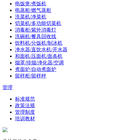
电饭煲/煮饭机
电蒸柜/燃气蒸柜
洗菜机/净菜机
切菜机/多功能切菜机
消毒柜/紫外消毒灯
洗碗机/餐具回收线
饮料机/分饭机/制冰机
净水器/直饮水机/开水器
和面机/压面机/面条机
烟罩/排烟/净化器/空调
煮面炉/自动煮面炉
留样柜/留样秤
管理
标准规范
政策法规
管理制度
培训教材