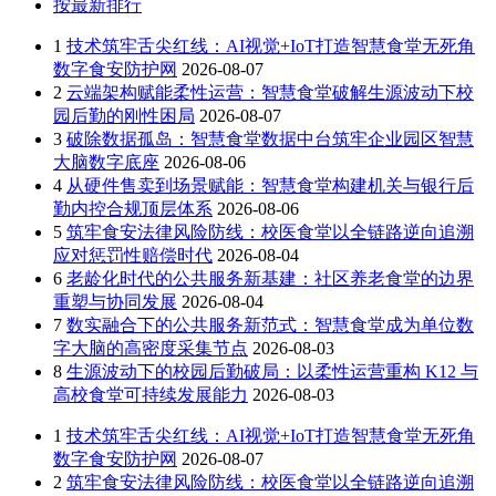
按最新排行
1
技术筑牢舌尖红线：AI视觉+IoT打造智慧食堂无死角
数字食安防护网
2026-08-07
2
云端架构赋能柔性运营：智慧食堂破解生源波动下校
园后勤的刚性困局
2026-08-07
3
破除数据孤岛：智慧食堂数据中台筑牢企业园区智慧
大脑数字底座
2026-08-06
4
从硬件售卖到场景赋能：智慧食堂构建机关与银行后
勤内控合规顶层体系
2026-08-06
5
筑牢食安法律风险防线：校医食堂以全链路逆向追溯
应对惩罚性赔偿时代
2026-08-04
6
老龄化时代的公共服务新基建：社区养老食堂的边界
重塑与协同发展
2026-08-04
7
数实融合下的公共服务新范式：智慧食堂成为单位数
字大脑的高密度采集节点
2026-08-03
8
生源波动下的校园后勤破局：以柔性运营重构 K12 与
高校食堂可持续发展能力
2026-08-03
1
技术筑牢舌尖红线：AI视觉+IoT打造智慧食堂无死角
数字食安防护网
2026-08-07
2
筑牢食安法律风险防线：校医食堂以全链路逆向追溯