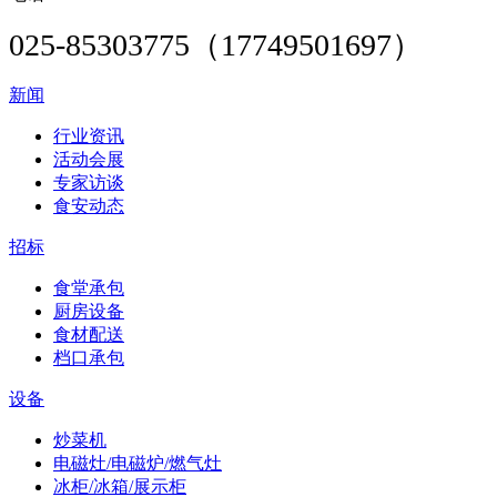
025-85303775（17749501697）
新闻
行业资讯
活动会展
专家访谈
食安动态
招标
食堂承包
厨房设备
食材配送
档口承包
设备
炒菜机
电磁灶/电磁炉/燃气灶
冰柜/冰箱/展示柜