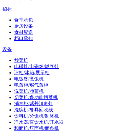
招标
食堂承包
厨房设备
食材配送
档口承包
设备
炒菜机
电磁灶/电磁炉/燃气灶
冰柜/冰箱/展示柜
电饭煲/煮饭机
电蒸柜/燃气蒸柜
洗菜机/净菜机
切菜机/多功能切菜机
消毒柜/紫外消毒灯
洗碗机/餐具回收线
饮料机/分饭机/制冰机
净水器/直饮水机/开水器
和面机/压面机/面条机