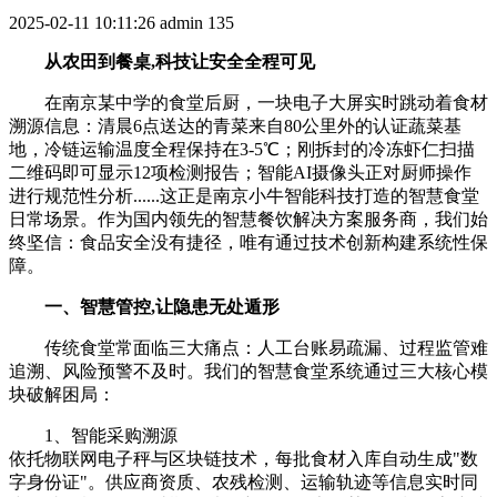
2025-02-11 10:11:26
admin
135
从农田到餐桌,科技让安全全程可见
在南京某中学的食堂后厨，一块电子大屏实时跳动着食材
溯源信息：清晨6点送达的青菜来自80公里外的认证蔬菜基
地，冷链运输温度全程保持在3-5℃；刚拆封的冷冻虾仁扫描
二维码即可显示12项检测报告；智能AI摄像头正对厨师操作
进行规范性分析......这正是南京小牛智能科技打造的智慧食堂
日常场景。作为国内领先的智慧餐饮解决方案服务商，我们始
终坚信：食品安全没有捷径，唯有通过技术创新构建系统性保
障。
一、智慧管控,让隐患无处遁形
传统食堂常面临三大痛点：人工台账易疏漏、过程监管难
追溯、风险预警不及时。我们的智慧食堂系统通过三大核心模
块破解困局：
1、智能采购溯源
依托物联网电子秤与区块链技术，每批食材入库自动生成"数
字身份证"。供应商资质、农残检测、运输轨迹等信息实时同