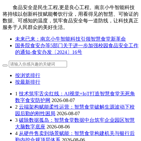
食品安全是民生工程,更是良心工程。南京小牛智能科技
将持续以创新科技赋能餐饮行业，用看得见的智慧、可验证的
数据、可感知的温度，筑牢食品安全每一道防线，让科技真正
服务于人民群众的美好生活。
未来已来：南京小牛智能科技引领智慧食堂新革命
国务院食安办等5部门关于进一步加强校园食品安全工作
的通知-食安办发〔2024〕16号
按浏览排行
按最新排行
1
技术筑牢舌尖红线：AI视觉+IoT打造智慧食堂无死角
数字食安防护网
2026-08-07
2
云端架构赋能柔性运营：智慧食堂破解生源波动下校
园后勤的刚性困局
2026-08-07
3
破除数据孤岛：智慧食堂数据中台筑牢企业园区智慧
大脑数字底座
2026-08-06
4
从硬件售卖到场景赋能：智慧食堂构建机关与银行后
勤内控合规顶层体系
2026-08-06