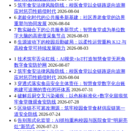
5
筑牢食安法律风险防线：校医食堂以全链路逆向追溯
应对惩罚性赔偿时代
2026-08-04
6
老龄化时代的公共服务新基建：社区养老食堂的边界
重塑与协同发展
2026-08-04
7
数实融合下的公共服务新范式：智慧食堂成为单位数
字大脑的高密度采集节点
2026-08-03
8
生源波动下的校园后勤破局：以柔性运营重构 K12 与
高校食堂可持续发展能力
2026-08-03
1
技术筑牢舌尖红线：AI视觉+IoT打造智慧食堂无死角
数字食安防护网
2026-08-07
2
筑牢食安法律风险防线：校医食堂以全链路逆向追溯
应对惩罚性赔偿时代
2026-08-04
3
穿透式落实食品安全主体责任：智慧食堂数字化台账
构建可追溯的责任闭环体系
2026-07-31
4
破解后厨交叉污染顽疾：以色标标准化+数字化留痕筑
牢食堂微观食安防线
2026-07-28
5
区块链不可篡改溯源：筑牢校园食堂食材供应链第一
道安全防线
2026-07-24
6
告别形式化监管：AI抓拍重构校园与医院食堂“明厨亮
灶”新范式
2026-07-23