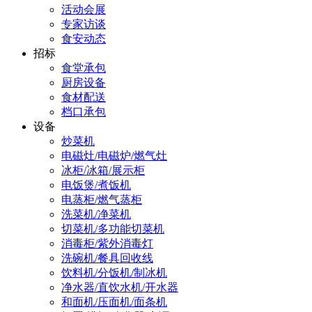
活动会展
专家访谈
食安动态
招标
食堂承包
厨房设备
食材配送
档口承包
设备
炒菜机
电磁灶/电磁炉/燃气灶
冰柜/冰箱/展示柜
电饭煲/煮饭机
电蒸柜/燃气蒸柜
洗菜机/净菜机
切菜机/多功能切菜机
消毒柜/紫外消毒灯
洗碗机/餐具回收线
饮料机/分饭机/制冰机
净水器/直饮水机/开水器
和面机/压面机/面条机