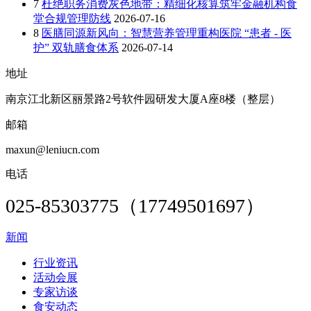
7
杜绝职务消费灰色地带：精细化核算筑牢金融机构食
堂合规管理防线
2026-07-16
8
医膳同源新风向：智慧营养管理重构医院 “患者 - 医
护” 双轨膳食体系
2026-07-14
地址
南京江北新区丽景路2号软件园研发大厦A座8楼（整层）
邮箱
maxun@leniucn.com
电话
025-85303775（17749501697）
新闻
行业资讯
活动会展
专家访谈
食安动态