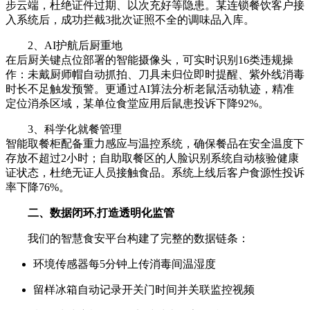
步云端，杜绝证件过期、以次充好等隐患。某连锁餐饮客户接
入系统后，成功拦截3批次证照不全的调味品入库。
2、AI护航后厨重地
在后厨关键点位部署的智能摄像头，可实时识别16类违规操
作：未戴厨师帽自动抓拍、刀具未归位即时提醒、紫外线消毒
时长不足触发预警。更通过AI算法分析老鼠活动轨迹，精准
定位消杀区域，某单位食堂应用后鼠患投诉下降92%。
3、科学化就餐管理
智能取餐柜配备重力感应与温控系统，确保餐品在安全温度下
存放不超过2小时；自助取餐区的人脸识别系统自动核验健康
证状态，杜绝无证人员接触食品。系统上线后客户食源性投诉
率下降76%。
二、数据闭环,打造透明化监管
我们的智慧食安平台构建了完整的数据链条：
环境传感器每5分钟上传消毒间温湿度
留样冰箱自动记录开关门时间并关联监控视频