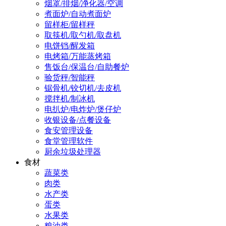
烟罩/排烟/净化器/空调
煮面炉/自动煮面炉
留样柜/留样秤
取筷机/取勺机/取盘机
电饼铛/醒发箱
电烤箱/万能蒸烤箱
售饭台/保温台/自助餐炉
验货秤/智能秤
锯骨机/铰切机/去皮机
搅拌机/制冰机
电扒炉/电炸炉/煲仔炉
收银设备/点餐设备
食安管理设备
食堂管理软件
厨余垃圾处理器
食材
蔬菜类
肉类
水产类
蛋类
水果类
粮油类