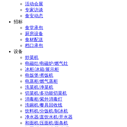
活动会展
专家访谈
食安动态
招标
食堂承包
厨房设备
食材配送
档口承包
设备
炒菜机
电磁灶/电磁炉/燃气灶
冰柜/冰箱/展示柜
电饭煲/煮饭机
电蒸柜/燃气蒸柜
洗菜机/净菜机
切菜机/多功能切菜机
消毒柜/紫外消毒灯
洗碗机/餐具回收线
饮料机/分饭机/制冰机
净水器/直饮水机/开水器
和面机/压面机/面条机