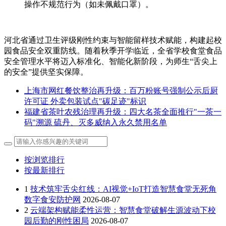
操作不规范行为（如未佩戴口罩）。
河北省通过卫生评级刚性约束与智能留样技术赋能，构建起校
园食品安全双重防线。随着秋季开学临近，全省学校食堂食品
安全管理水平将迈入标准化、智能化新阶段，为师生“舌尖上
的安全”提供坚实保障。
上海市网红餐饮整治再升级：百万粉账号强制公示后厨
许可证 外卖包装试点"碳足迹"标识
福建省茶叶农残治理再升级：四大名茶全面推行"一茶一
码"溯源 硫丹、灭多威纳入永久禁用名单
按浏览排行
按最新排行
1
技术筑牢舌尖红线：AI视觉+IoT打造智慧食堂无死角
数字食安防护网
2026-08-07
2
云端架构赋能柔性运营：智慧食堂破解生源波动下校
园后勤的刚性困局
2026-08-07