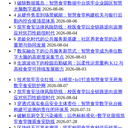
3
破除数据孤岛：智慧食堂数据中台筑牢企业园区智慧
大脑数字底座
2026-08-06
4
从硬件售卖到场景赋能：智慧食堂构建机关与银行后
勤内控合规顶层体系
2026-08-06
5
筑牢食安法律风险防线：校医食堂以全链路逆向追溯
应对惩罚性赔偿时代
2026-08-04
6
老龄化时代的公共服务新基建：社区养老食堂的边界
重塑与协同发展
2026-08-04
7
数实融合下的公共服务新范式：智慧食堂成为单位数
字大脑的高密度采集节点
2026-08-03
8
生源波动下的校园后勤破局：以柔性运营重构 K12 与
高校食堂可持续发展能力
2026-08-03
1
技术筑牢舌尖红线：AI视觉+IoT打造智慧食堂无死角
数字食安防护网
2026-08-07
2
筑牢食安法律风险防线：校医食堂以全链路逆向追溯
应对惩罚性赔偿时代
2026-08-04
3
穿透式落实食品安全主体责任：智慧食堂数字化台账
构建可追溯的责任闭环体系
2026-07-31
4
破解后厨交叉污染顽疾：以色标标准化+数字化留痕筑
牢食堂微观食安防线
2026-07-28
5
区块链不可篡改溯源：筑牢校园食堂食材供应链第一