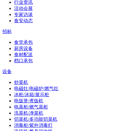
行业资讯
活动会展
专家访谈
食安动态
招标
食堂承包
厨房设备
食材配送
档口承包
设备
炒菜机
电磁灶/电磁炉/燃气灶
冰柜/冰箱/展示柜
电饭煲/煮饭机
电蒸柜/燃气蒸柜
洗菜机/净菜机
切菜机/多功能切菜机
消毒柜/紫外消毒灯