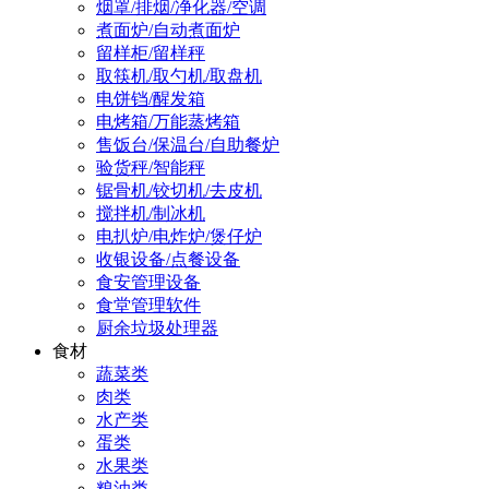
烟罩/排烟/净化器/空调
煮面炉/自动煮面炉
留样柜/留样秤
取筷机/取勺机/取盘机
电饼铛/醒发箱
电烤箱/万能蒸烤箱
售饭台/保温台/自助餐炉
验货秤/智能秤
锯骨机/铰切机/去皮机
搅拌机/制冰机
电扒炉/电炸炉/煲仔炉
收银设备/点餐设备
食安管理设备
食堂管理软件
厨余垃圾处理器
食材
蔬菜类
肉类
水产类
蛋类
水果类
粮油类