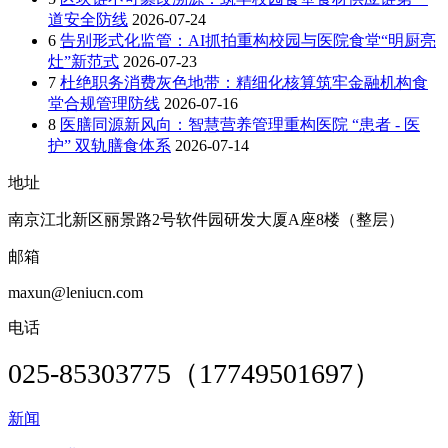
道安全防线
2026-07-24
6
告别形式化监管：AI抓拍重构校园与医院食堂“明厨亮
灶”新范式
2026-07-23
7
杜绝职务消费灰色地带：精细化核算筑牢金融机构食
堂合规管理防线
2026-07-16
8
医膳同源新风向：智慧营养管理重构医院 “患者 - 医
护” 双轨膳食体系
2026-07-14
地址
南京江北新区丽景路2号软件园研发大厦A座8楼（整层）
邮箱
maxun@leniucn.com
电话
025-85303775（17749501697）
新闻