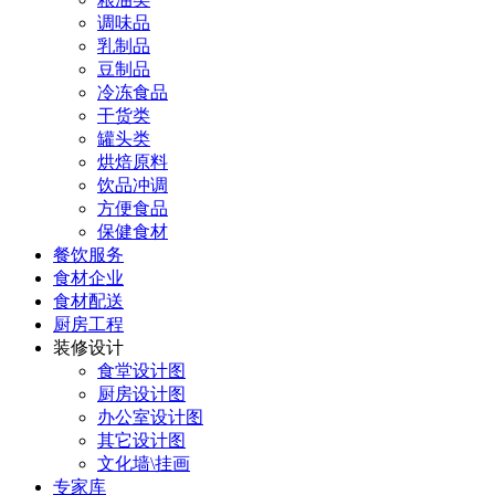
调味品
乳制品
豆制品
冷冻食品
干货类
罐头类
烘焙原料
饮品冲调
方便食品
保健食材
餐饮服务
食材企业
食材配送
厨房工程
装修设计
食堂设计图
厨房设计图
办公室设计图
其它设计图
文化墙\挂画
专家库