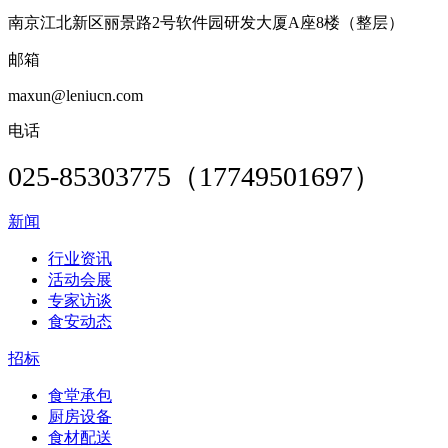
南京江北新区丽景路2号软件园研发大厦A座8楼（整层）
邮箱
maxun@leniucn.com
电话
025-85303775（17749501697）
新闻
行业资讯
活动会展
专家访谈
食安动态
招标
食堂承包
厨房设备
食材配送