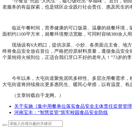
“小食堂”托起“大民生”，暖心饭吃出“幸福味”。近日
老服务的有益探索，也是辖区企业践行社会责任、惠及民生的
临近午餐时间，营养健康的可口饭菜、温馨的就餐环境，
面积约1100平方米，就餐环境整洁宽敞，可同时容纳380余人
现场设有6大档口，提供凉菜、小炒、各类面点主食、地
终将食品安全放在首位，严格把控原材料质量，遵循食品安全规
个菜炖得火候到位，正适合我们牙口不好的老年人！”73岁的
今年以来，大屯街道聚焦居民多样性、多层次用餐需求，
大屯街道将持续推出更多惠民生、暖民心举措，以有温度、有
（文章转载自千龙网。）
关于实施《集中用餐单位落实食品安全主体责任监督管理
河南宝丰：“智慧监管”筑牢校园食品安全防线