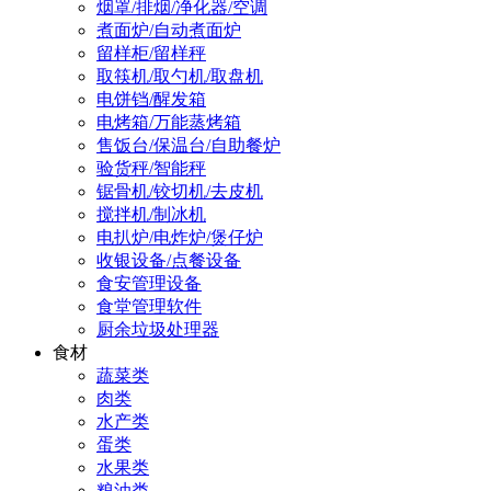
烟罩/排烟/净化器/空调
煮面炉/自动煮面炉
留样柜/留样秤
取筷机/取勺机/取盘机
电饼铛/醒发箱
电烤箱/万能蒸烤箱
售饭台/保温台/自助餐炉
验货秤/智能秤
锯骨机/铰切机/去皮机
搅拌机/制冰机
电扒炉/电炸炉/煲仔炉
收银设备/点餐设备
食安管理设备
食堂管理软件
厨余垃圾处理器
食材
蔬菜类
肉类
水产类
蛋类
水果类
粮油类