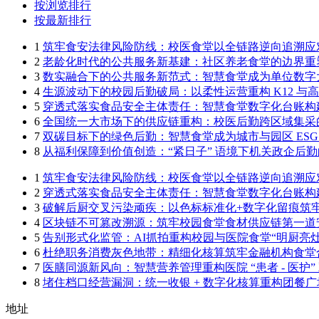
按浏览排行
按最新排行
1
筑牢食安法律风险防线：校医食堂以全链路逆向追溯应
2
老龄化时代的公共服务新基建：社区养老食堂的边界重
3
数实融合下的公共服务新范式：智慧食堂成为单位数字
4
生源波动下的校园后勤破局：以柔性运营重构 K12 与
5
穿透式落实食品安全主体责任：智慧食堂数字化台账构
6
全国统一大市场下的供应链重构：校医后勤跨区域集采
7
双碳目标下的绿色后勤：智慧食堂成为城市与园区 ESG
8
从福利保障到价值创造：“紧日子” 语境下机关政企后
1
筑牢食安法律风险防线：校医食堂以全链路逆向追溯应
2
穿透式落实食品安全主体责任：智慧食堂数字化台账构
3
破解后厨交叉污染顽疾：以色标标准化+数字化留痕筑
4
区块链不可篡改溯源：筑牢校园食堂食材供应链第一道
5
告别形式化监管：AI抓拍重构校园与医院食堂“明厨亮灶
6
杜绝职务消费灰色地带：精细化核算筑牢金融机构食堂
7
医膳同源新风向：智慧营养管理重构医院 “患者 - 医护”
8
堵住档口经营漏洞：统一收银 + 数字化核算重构团餐
地址