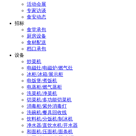
活动会展
专家访谈
食安动态
招标
食堂承包
厨房设备
食材配送
档口承包
设备
炒菜机
电磁灶/电磁炉/燃气灶
冰柜/冰箱/展示柜
电饭煲/煮饭机
电蒸柜/燃气蒸柜
洗菜机/净菜机
切菜机/多功能切菜机
消毒柜/紫外消毒灯
洗碗机/餐具回收线
饮料机/分饭机/制冰机
净水器/直饮水机/开水器
和面机/压面机/面条机