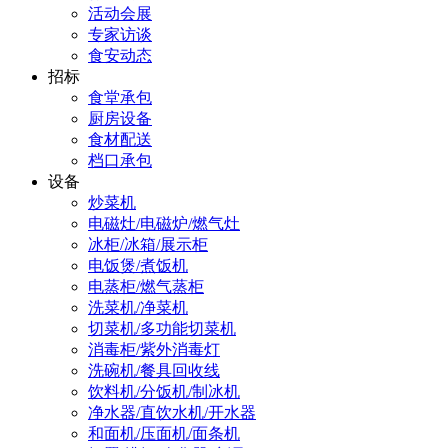
活动会展
专家访谈
食安动态
招标
食堂承包
厨房设备
食材配送
档口承包
设备
炒菜机
电磁灶/电磁炉/燃气灶
冰柜/冰箱/展示柜
电饭煲/煮饭机
电蒸柜/燃气蒸柜
洗菜机/净菜机
切菜机/多功能切菜机
消毒柜/紫外消毒灯
洗碗机/餐具回收线
饮料机/分饭机/制冰机
净水器/直饮水机/开水器
和面机/压面机/面条机