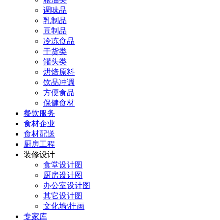
调味品
乳制品
豆制品
冷冻食品
干货类
罐头类
烘焙原料
饮品冲调
方便食品
保健食材
餐饮服务
食材企业
食材配送
厨房工程
装修设计
食堂设计图
厨房设计图
办公室设计图
其它设计图
文化墙\挂画
专家库