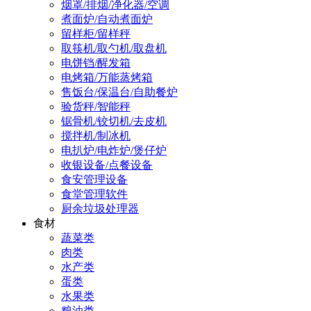
烟罩/排烟/净化器/空调
煮面炉/自动煮面炉
留样柜/留样秤
取筷机/取勺机/取盘机
电饼铛/醒发箱
电烤箱/万能蒸烤箱
售饭台/保温台/自助餐炉
验货秤/智能秤
锯骨机/铰切机/去皮机
搅拌机/制冰机
电扒炉/电炸炉/煲仔炉
收银设备/点餐设备
食安管理设备
食堂管理软件
厨余垃圾处理器
食材
蔬菜类
肉类
水产类
蛋类
水果类
粮油类