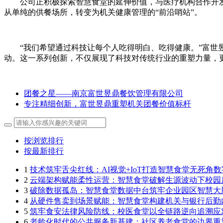
公司正积极探索智慧食堂的延伸价值，与医疗机构合作开
从单纯的供餐场所，转变为机关健康管理的“前沿哨站”。
“我们希望通过科技让每个人吃得明白、吃得健康。”富
动。这一系列创新，不仅展现了科技对传统行业的重塑力量，更
团餐之星——南京富世昱鼎餐饮管理有限公司
专注精细创新，富世昱鼎重塑机关团餐价值标杆
按浏览排行
按最新排行
1
技术筑牢舌尖红线：AI视觉+IoT打造智慧食堂无死角
2
云端架构赋能柔性运营：智慧食堂破解生源波动下校园
3
破除数据孤岛：智慧食堂数据中台筑牢企业园区智慧大
4
从硬件售卖到场景赋能：智慧食堂构建机关与银行后勤
5
筑牢食安法律风险防线：校医食堂以全链路逆向追溯应
6
老龄化时代的公共服务新基建：社区养老食堂的边界重