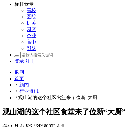
标杆食堂
高校
医院
机关
园区
企业
高中
部队
登录
注册
返回
|
首页
/
新闻
/
行业资讯
/
观山湖的这个社区食堂来了位新“大厨”
观山湖的这个社区食堂来了位新“大厨”
2025-04-27 09:10:49
admin
258