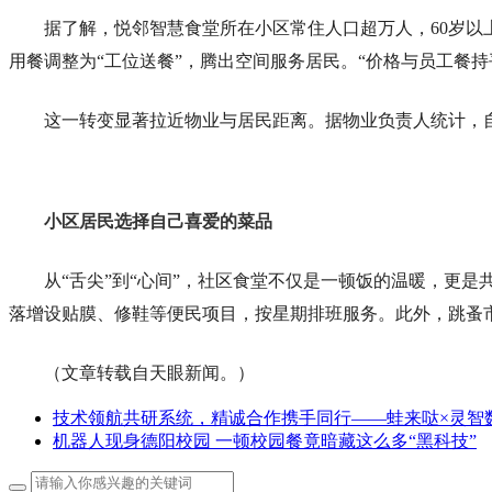
据了解，悦邻智慧食堂所在小区常住人口超万人，60岁以
用餐调整为“工位送餐”，腾出空间服务居民。“价格与员工餐
这一转变显著拉近物业与居民距离。据物业负责人统计，自
小区居民选择自己喜爱的菜品
从“舌尖”到“心间”，社区食堂不仅是一顿饭的温暖，更
落增设贴膜、修鞋等便民项目，按星期排班服务。此外，跳蚤
（文章转载自天眼新闻。）
技术领航共研系统，精诚合作携手同行——蛙来哒×灵智
机器人现身德阳校园 一顿校园餐竟暗藏这么多“黑科技”