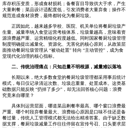
库存积压变质，形成食材损耗；备餐盲目导致供大于求，产生
大量剩餐；菜品设计适配度低，引发消费者大量弃食；操作不
规范造成食材浪费，最终都转化为餐厨垃圾。
正因如此，越来越多学校、医院、机关单位将餐厨垃圾产
生量、减量率纳入食堂运营考核体系，垃圾量越高，意味着资
源浪费越严重、运营精细化程度越低。同时国家餐厨垃圾管理
制度明确提出减量化、资源化、无害化的核心原则，从政策层
面推动餐厨垃圾管理从 “被动处置” 转向 “主动管控”，成为食
堂现代化治理的核心指标。
二、传统治理痛点：只知总量不明根源，减量难以落地
长期以来，绝大多数食堂的餐厨垃圾管理都采用事后统计
模式，每日仅记录清运次数、垃圾总重量、处置成本。这类基
础数据只能反映 “扔掉了多少”，却无法回答核心问题：浪费
究竟来自哪里？
具体到运营层面，哪道菜品剩餐率最高、哪个窗口浪费最
严重、哪个时段弃餐量最大、浪费核心原因是口味不佳还是备
餐过量，传统人工管理模式都无法给出精准答案。由于缺乏数
据支撑，餐厨垃圾减量工作往往停留在宣传号召、口头要求层