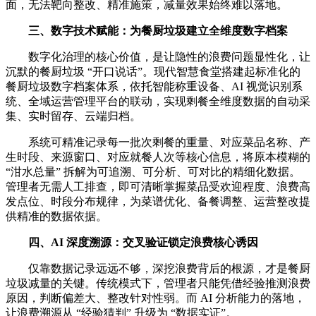
面，无法靶向整改、精准施策，减量效果始终难以落地。
三、数字技术赋能：为餐厨垃圾建立全维度数字档案
数字化治理的核心价值，是让隐性的浪费问题显性化，让
沉默的餐厨垃圾 “开口说话”。现代智慧食堂搭建起标准化的
餐厨垃圾数字档案体系，依托智能称重设备、AI 视觉识别系
统、全域运营管理平台的联动，实现剩餐全维度数据的自动采
集、实时留存、云端归档。
系统可精准记录每一批次剩餐的重量、对应菜品名称、产
生时段、来源窗口、对应就餐人次等核心信息，将原本模糊的
“泔水总量” 拆解为可追溯、可分析、可对比的精细化数据。
管理者无需人工排查，即可清晰掌握菜品受欢迎程度、浪费高
发点位、时段分布规律，为菜谱优化、备餐调整、运营整改提
供精准的数据依据。
四、AI 深度溯源：交叉验证锁定浪费核心诱因
仅靠数据记录远远不够，深挖浪费背后的根源，才是餐厨
垃圾减量的关键。传统模式下，管理者只能凭借经验推测浪费
原因，判断偏差大、整改针对性弱。而 AI 分析能力的落地，
让浪费溯源从 “经验猜判” 升级为 “数据实证”。