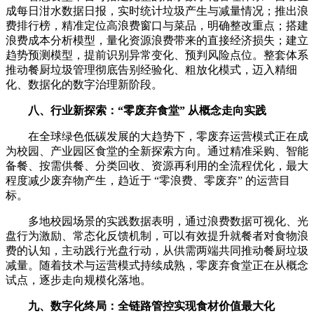
成每日泔水数据日报，实时统计垃圾产生与减量情况；推出浪
费排行榜，精准定位高浪费窗口与菜品，明确整改重点；搭建
浪费成本分析模型，量化资源浪费带来的直接经济损失；建立
趋势预测模型，提前识别异常变化、预判风险点位。整套体系
推动餐厨垃圾管理彻底告别经验化、粗放化模式，迈入精细
化、数据化的数字治理新阶段。
八、行业新探索：“零废弃食堂” 从概念走向实践
在全球绿色低碳发展的大趋势下，零废弃运营模式正在成
为校园、产业园区食堂的全新探索方向。通过精准采购、智能
备餐、按需供餐、分类回收、资源再利用的全流程优化，最大
程度减少废弃物产生，趋近于 “零浪费、零废弃” 的运营目
标。
多地校园场景的实践数据表明，通过浪费数据可视化、光
盘行为激励、常态化反馈机制，可以有效提升就餐者对食物浪
费的认知，主动践行光盘行动，从供需两端共同推动餐厨垃圾
减量。随着技术与运营模式持续成熟，零废弃食堂正在从概念
试点，逐步走向规模化落地。
九、数字化终局：全链路管控实现食材价值最大化