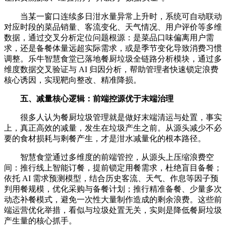
当某一窗口连续多日泔水量异常上升时，系统可自动联动
对应时段的菜品销量、客流变化、天气情况、用户评价等多维
数据，通过交叉分析定位问题根源：是菜品口味偏离用户需
求，还是备餐体量远超实际需求，或是季节变化导致消费习惯
调整。乐牛智慧食堂已落地餐厨垃圾全链路分析模块，通过多
维度数据交叉验证与 AI 归因分析，帮助管理者快速锁定浪费
核心诱因，实现靶向整改、精准降损。
五、减量核心逻辑：前端控源优于末端治理
很多人认为餐厨垃圾管理就是做好末端清运与处置，事实
上，真正高效的减量，发生在垃圾产生之前。从源头减少不必
要的食材损耗与剩餐产生，才是泔水减量化的根本路径。
智慧食堂通过多维度的前端管控，从源头上压缩浪费空
间：推行线上智能订餐，提前锁定用餐需求，杜绝盲目备餐；
依托 AI 需求预测模型，结合历史客流、天气、作息等因子预
判用餐规模，优化采购与备餐计划；推行精准备餐、少量多次
动态补餐模式，避免一次性大量制作造成的剩余浪费。这些前
端运营优化举措，看似与垃圾处置无关，实则是降低餐厨垃圾
产生量的核心抓手。