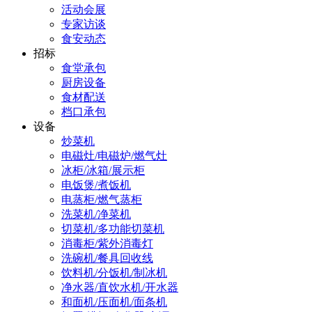
活动会展
专家访谈
食安动态
招标
食堂承包
厨房设备
食材配送
档口承包
设备
炒菜机
电磁灶/电磁炉/燃气灶
冰柜/冰箱/展示柜
电饭煲/煮饭机
电蒸柜/燃气蒸柜
洗菜机/净菜机
切菜机/多功能切菜机
消毒柜/紫外消毒灯
洗碗机/餐具回收线
饮料机/分饭机/制冰机
净水器/直饮水机/开水器
和面机/压面机/面条机