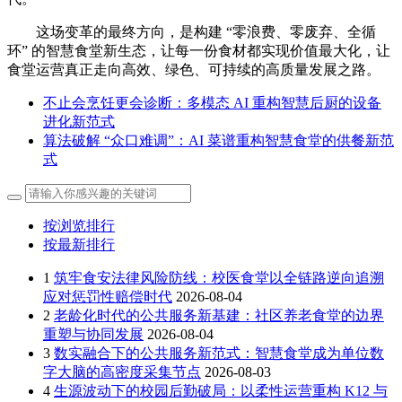
这场变革的最终方向，是构建 “零浪费、零废弃、全循
环” 的智慧食堂新生态，让每一份食材都实现价值最大化，让
食堂运营真正走向高效、绿色、可持续的高质量发展之路。
不止会烹饪更会诊断：多模态 AI 重构智慧后厨的设备
进化新范式
算法破解 “众口难调”：AI 菜谱重构智慧食堂的供餐新范
式
按浏览排行
按最新排行
1
筑牢食安法律风险防线：校医食堂以全链路逆向追溯
应对惩罚性赔偿时代
2026-08-04
2
老龄化时代的公共服务新基建：社区养老食堂的边界
重塑与协同发展
2026-08-04
3
数实融合下的公共服务新范式：智慧食堂成为单位数
字大脑的高密度采集节点
2026-08-03
4
生源波动下的校园后勤破局：以柔性运营重构 K12 与