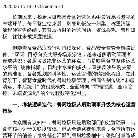
2026-06-15 14:10:33
admin
33
长期以来，餐厨垃圾都是食堂运营体系中最容易被忽视的
末端环节。每日营业结束后，剩餐剩饭统一归集、称重清运，
流程便宣告终结，其背后折射的运营问题、资源损耗、管理短
板，往往未被深度挖掘。
但随着反食品浪费行动持续深化、食品安全监管全链路延
伸、“双碳” 目标向公共服务场景渗透，越来越多后勤管理者
形成共识：餐厨垃圾绝非运营的终点，而是映照食堂整体运营
水平的 “镜像指标”。日均泔水量的多少，直接反映采购决策
的精准度、备餐规划的科学性、运营管理的精细化程度。在此
背景下，智慧食堂时代的餐厨垃圾管理，彻底告别传统 “末端
清运、事后统计” 的粗放模式，全面转向 “前端控源、全程管
控、末端资源化” 的全过程数字化治理。
一、考核逻辑迭代：餐厨垃圾从后勤琐事升级为核心运营
指标
大众固有认知中，餐厨垃圾只是后勤部门的处置琐事，与
食堂核心运营关联度较低。但从全链路视角来看，食堂所有运
营环节的偏差，最终都会汇聚到餐厨垃圾桶中：采购过量造成