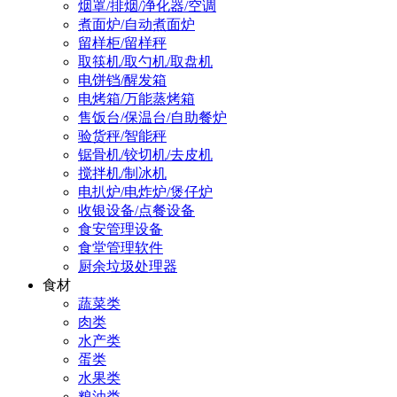
烟罩/排烟/净化器/空调
煮面炉/自动煮面炉
留样柜/留样秤
取筷机/取勺机/取盘机
电饼铛/醒发箱
电烤箱/万能蒸烤箱
售饭台/保温台/自助餐炉
验货秤/智能秤
锯骨机/铰切机/去皮机
搅拌机/制冰机
电扒炉/电炸炉/煲仔炉
收银设备/点餐设备
食安管理设备
食堂管理软件
厨余垃圾处理器
食材
蔬菜类
肉类
水产类
蛋类
水果类
粮油类