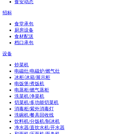
食安动态
招标
食堂承包
厨房设备
食材配送
档口承包
设备
炒菜机
电磁灶/电磁炉/燃气灶
冰柜/冰箱/展示柜
电饭煲/煮饭机
电蒸柜/燃气蒸柜
洗菜机/净菜机
切菜机/多功能切菜机
消毒柜/紫外消毒灯
洗碗机/餐具回收线
饮料机/分饭机/制冰机
净水器/直饮水机/开水器
和面机/压面机/面条机