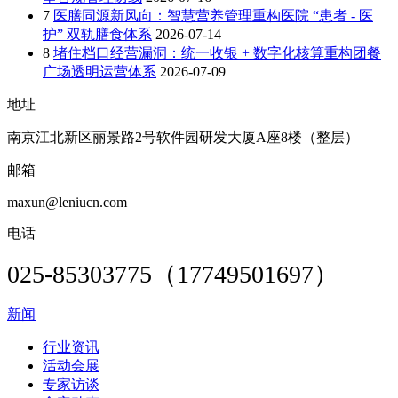
7
医膳同源新风向：智慧营养管理重构医院 “患者 - 医
护” 双轨膳食体系
2026-07-14
8
堵住档口经营漏洞：统一收银 + 数字化核算重构团餐
广场透明运营体系
2026-07-09
地址
南京江北新区丽景路2号软件园研发大厦A座8楼（整层）
邮箱
maxun@leniucn.com
电话
025-85303775（17749501697）
新闻
行业资讯
活动会展
专家访谈