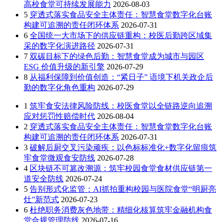
高校食堂可持续发展能力
2026-08-03
5
穿透式落实食品安全主体责任：智慧食堂数字化台账
构建可追溯的责任闭环体系
2026-07-31
6
全国统一大市场下的供应链重构：校医后勤跨区域集
采的数字化演进路径
2026-07-31
7
双碳目标下的绿色后勤：智慧食堂成为城市与园区
ESG 价值升级的新引擎
2026-07-29
8
从福利保障到价值创造：“紧日子” 语境下机关政企后
勤的数字化角色重构
2026-07-29
1
筑牢食安法律风险防线：校医食堂以全链路逆向追溯
应对惩罚性赔偿时代
2026-08-04
2
穿透式落实食品安全主体责任：智慧食堂数字化台账
构建可追溯的责任闭环体系
2026-07-31
3
破解后厨交叉污染顽疾：以色标标准化+数字化留痕筑
牢食堂微观食安防线
2026-07-28
4
区块链不可篡改溯源：筑牢校园食堂食材供应链第一
道安全防线
2026-07-24
5
告别形式化监管：AI抓拍重构校园与医院食堂“明厨亮
灶”新范式
2026-07-23
6
杜绝职务消费灰色地带：精细化核算筑牢金融机构食
堂合规管理防线
2026-07-16