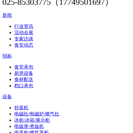
025-85303775（17749501697）
新闻
行业资讯
活动会展
专家访谈
食安动态
招标
食堂承包
厨房设备
食材配送
档口承包
设备
炒菜机
电磁灶/电磁炉/燃气灶
冰柜/冰箱/展示柜
电饭煲/煮饭机
电蒸柜/燃气蒸柜