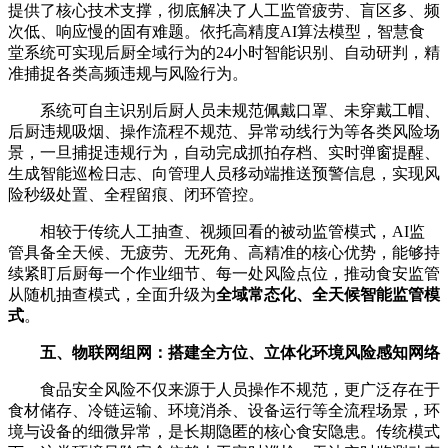
提供了核心技术支撑，彻底解决了人工监管疲劳、盲区多、频
次低、响应慢的固有难题。依托高精度AI算法模型，智慧食
堂系统可实现后厨全域行为的24小时智能识别、自动研判，精
准捕捉各类高频违规与风险行为。
系统可自主识别后厨人员未规范佩戴口罩、未穿戴工帽、
后厨违规吸烟、操作流程不规范、异常动线行为等各类风险场
景，一旦捕捉违规行为，自动完成抓拍存档、实时弹窗提醒、
生成智能巡检日志、向管理人员移动端推送预警信息，实现风
险秒级处置、全程留痕、闭环管控。
相较于传统人工抽查、视频回看的被动监管模式，AI监
管具备全天候、无疲劳、无死角、高精准的核心优势，能够持
续紧盯后厨每一个作业细节、每一处风险点位，推动食安监管
从随机抽查模式，全面升级为
全域常态化、全天候智能监管模
式
。
五、物联网组网：搭建全方位、立体化环境风险感知网络
食品安全风险不仅来源于人员操作不规范，更广泛存在于
食材储存、冷链运输、环境消杀、设备运行等全流程场景，环
境与设备的细微异常，是长期隐匿的核心食安隐患。传统模式