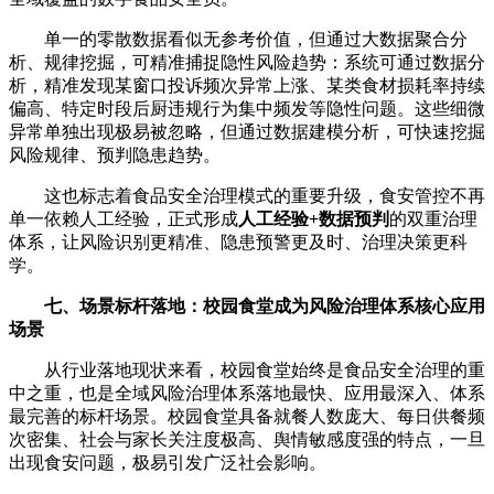
单一的零散数据看似无参考价值，但通过大数据聚合分
析、规律挖掘，可精准捕捉隐性风险趋势：系统可通过数据分
析，精准发现某窗口投诉频次异常上涨、某类食材损耗率持续
偏高、特定时段后厨违规行为集中频发等隐性问题。这些细微
异常单独出现极易被忽略，但通过数据建模分析，可快速挖掘
风险规律、预判隐患趋势。
这也标志着食品安全治理模式的重要升级，食安管控不再
单一依赖人工经验，正式形成
人工经验+数据预判
的双重治理
体系，让风险识别更精准、隐患预警更及时、治理决策更科
学。
七、场景标杆落地：校园食堂成为风险治理体系核心应用
场景
从行业落地现状来看，校园食堂始终是食品安全治理的重
中之重，也是全域风险治理体系落地最快、应用最深入、体系
最完善的标杆场景。校园食堂具备就餐人数庞大、每日供餐频
次密集、社会与家长关注度极高、舆情敏感度强的特点，一旦
出现食安问题，极易引发广泛社会影响。