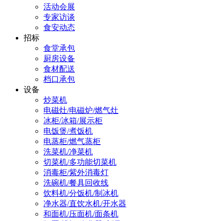
活动会展
专家访谈
食安动态
招标
食堂承包
厨房设备
食材配送
档口承包
设备
炒菜机
电磁灶/电磁炉/燃气灶
冰柜/冰箱/展示柜
电饭煲/煮饭机
电蒸柜/燃气蒸柜
洗菜机/净菜机
切菜机/多功能切菜机
消毒柜/紫外消毒灯
洗碗机/餐具回收线
饮料机/分饭机/制冰机
净水器/直饮水机/开水器
和面机/压面机/面条机