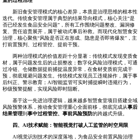
置的过程治理
新旧食安管理模式的核心差异，本质是治理思维的根本性
迭代。传统食安管理属于典型的结果导向模式，核心关注“是
否已经发生食品安全问题”，所有工作围绕问题整改、漏洞修
复、责任追责展开，属于被动式事后补救。而现代化智慧食安
治理，核心聚焦“风险是否正在形成、隐患是否即将爆发”，主
打前置预判、过程管控、提前干预。
两种治理模式的价值差距十分显著：传统模式发现变质食
材，属于问题发生后的止损整改；数字化风险治理模式，可通
过冷链、仓储数据提前捕捉温度异常，在食材变质前完成干
预，彻底规避问题发生。传统模式发现员工违规操作，属于事
后纠正、警示教育；AI智能监管可实时捕捉瞬时违规行为，
秒级预警提醒，实现风险即时阻断。
基于这一先进治理逻辑，越来越多智慧食堂项目搭建全域
风险预警体系，推动食安管理重心全面前移，彻底完成从
事后
结果管理
到
事中过程管控、事前风险预防
的跨越式升级。
四、AI技术赋能：智能视觉打破人工监管的时空局限
AI视觉识别技术的深度落地，为食品安全前置风险治理