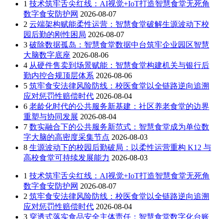
1
技术筑牢舌尖红线：AI视觉+IoT打造智慧食堂无死角
数字食安防护网
2026-08-07
2
云端架构赋能柔性运营：智慧食堂破解生源波动下校
园后勤的刚性困局
2026-08-07
3
破除数据孤岛：智慧食堂数据中台筑牢企业园区智慧
大脑数字底座
2026-08-06
4
从硬件售卖到场景赋能：智慧食堂构建机关与银行后
勤内控合规顶层体系
2026-08-06
5
筑牢食安法律风险防线：校医食堂以全链路逆向追溯
应对惩罚性赔偿时代
2026-08-04
6
老龄化时代的公共服务新基建：社区养老食堂的边界
重塑与协同发展
2026-08-04
7
数实融合下的公共服务新范式：智慧食堂成为单位数
字大脑的高密度采集节点
2026-08-03
8
生源波动下的校园后勤破局：以柔性运营重构 K12 与
高校食堂可持续发展能力
2026-08-03
1
技术筑牢舌尖红线：AI视觉+IoT打造智慧食堂无死角
数字食安防护网
2026-08-07
2
筑牢食安法律风险防线：校医食堂以全链路逆向追溯
应对惩罚性赔偿时代
2026-08-04
3
穿透式落实食品安全主体责任：智慧食堂数字化台账