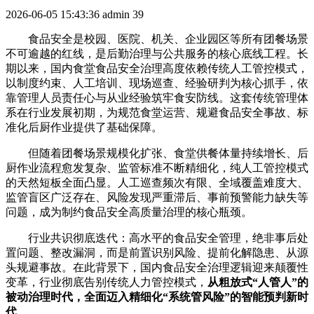
2026-06-05 15:43:36
admin
39
食品安全是校园、医院、机关、企业园区等所有团餐场景
不可逾越的红线，是后勤治理与公共服务的核心底线工程。长
期以来，国内食堂食品安全治理高度依赖传统人工管控模式，
以制度约束、人工培训、现场巡查、经验研判为核心抓手，依
靠管理人员责任心与从业经验筑牢食安防线。这套传统管理体
系在行业发展初期，为规范食堂运营、规避食品安全事故、标
准化后厨作业提供了基础保障。
但随着团餐场景规模化扩张、食堂供餐体量持续增长、后
厨作业流程愈发复杂、监管标准不断精细化，纯人工管控模式
的天然短板全面凸显。人工巡查频次有限、全域覆盖难度大、
监管盲区广泛存在、风险发现严重滞后、事前预警能力缺失等
问题，成为制约食品安全高质量治理的核心瓶颈。
行业共识彻底迭代：高水平的食品安全管理，绝非事后处
置问题、整改漏洞，而是前置识别风险、提前化解隐患、从源
头规避事故。在此背景下，国内食品安全治理逻辑迎来颠覆性
变革，行业彻底告别传统人力管控模式，
从粗放式“人管人”的
被动治理时代，全面迈入精细化“系统管风险”的智能预判新时
代
。