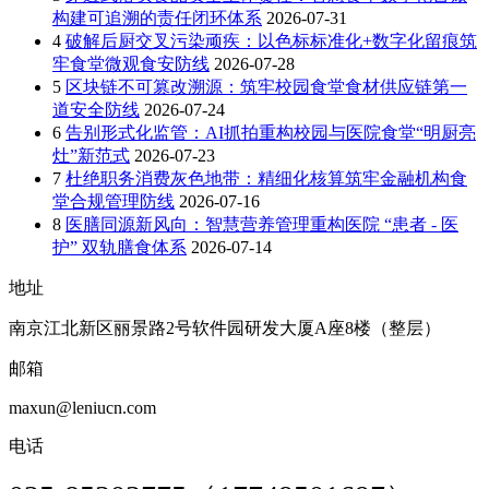
构建可追溯的责任闭环体系
2026-07-31
4
破解后厨交叉污染顽疾：以色标标准化+数字化留痕筑
牢食堂微观食安防线
2026-07-28
5
区块链不可篡改溯源：筑牢校园食堂食材供应链第一
道安全防线
2026-07-24
6
告别形式化监管：AI抓拍重构校园与医院食堂“明厨亮
灶”新范式
2026-07-23
7
杜绝职务消费灰色地带：精细化核算筑牢金融机构食
堂合规管理防线
2026-07-16
8
医膳同源新风向：智慧营养管理重构医院 “患者 - 医
护” 双轨膳食体系
2026-07-14
地址
南京江北新区丽景路2号软件园研发大厦A座8楼（整层）
邮箱
maxun@leniucn.com
电话