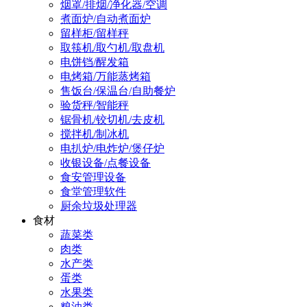
烟罩/排烟/净化器/空调
煮面炉/自动煮面炉
留样柜/留样秤
取筷机/取勺机/取盘机
电饼铛/醒发箱
电烤箱/万能蒸烤箱
售饭台/保温台/自助餐炉
验货秤/智能秤
锯骨机/铰切机/去皮机
搅拌机/制冰机
电扒炉/电炸炉/煲仔炉
收银设备/点餐设备
食安管理设备
食堂管理软件
厨余垃圾处理器
食材
蔬菜类
肉类
水产类
蛋类
水果类
粮油类