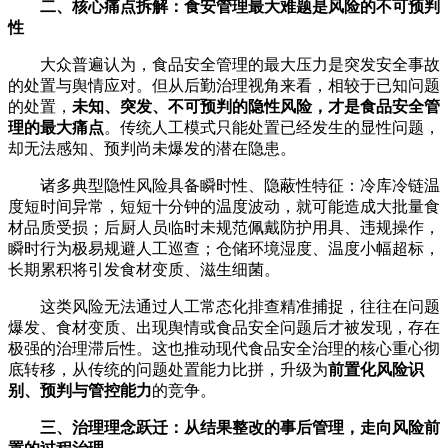
二、核心痛点拆解：食安管理最大难题是风险的不可预判
性
大众普遍认为，食品安全管理的最大压力是突发安全事故
的处置与舆情应对。但从后勤治理视角来看，相较于已知问题
的处置，
未知、突发、不可预判的隐性风险，才是食品安全管
理的最大痛点
。传统人工模式只能处置已经发生的显性问题，
却无法感知、预判尚未爆发的潜在隐患。
诸多典型隐性风险具备瞬时性、隐蔽性特征：冷库冷链温
度短时间异常，短短十分钟的温度波动，就可能造成大批量食
材品质受损；后厨人员临时未规范佩戴防护用具、违规操作，
瞬时行为极易规避人工巡查；仓储环境湿度、温度小幅超标，
长期累积将引发食材变质、滋生细菌。
这类风险无法通过人工常态化排查精准捕捉，往往在问题
爆发、食材变质、出现舆情或食品安全问题后才被发现，存在
极强的治理滞后性。这也推动现代食品安全治理的核心重心彻
底转移，从传统的问题处置能力比拼，升级为
前置化风险识
别、预判与管控能力
的竞争。
三、治理理念跃迁：从结果整改的事后管理，走向风险前