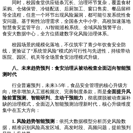
同时，校园食堂供应链条冗长、治理环节复杂，覆盖食材
采购、仓储保管、冷链配送、后厨加工、窗口售卖、餐品留样
等全流程，任意一个环节出现风险漏洞，都可能引发系统性食
安问题。基于刚性治理需求，全国各大中小学、高校加速落地
智慧食安监管平台、AI智能巡检系统、全域风险预警平台、
食安大数据中心，全方位搭建数字化风险治理体系。
校园场景的规模化落地，不仅筑牢了青少年饮食安全防
线，更验证了“系统管风险”模式的可行性与先进性，持续带动
医院、园区、机关等全场景食安治理模式升级。
八、未来趋势预判：食安治理从被动检查全面迈向智能预
测时代
行业普遍预判，未来3-5年，食品安全管理的核心升级方
向，绝非增加人工巡检频次、完善制度条款，而是
全面提升风
险前置预测、智能研判、主动干预能力
，彻底摆脱被动查漏补
缺的治理模式，全面迈入智能预测治理新时代，核心升级维度
集中在五大方向：
1. 风险趋势智能预测
：依托大数据模型分析历史风险数
据，精准识别风险高发区域、高发时段、高频问题，提前预判