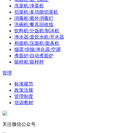
洗菜机/净菜机
切菜机/多功能切菜机
消毒柜/紫外消毒灯
洗碗机/餐具回收线
饮料机/分饭机/制冰机
净水器/直饮水机/开水器
和面机/压面机/面条机
烟罩/排烟/净化器/空调
煮面炉/自动煮面炉
留样柜/留样秤
管理
标准规范
政策法规
管理制度
培训教材
关注微信公众号