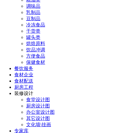
调味品
乳制品
豆制品
冷冻食品
干货类
罐头类
烘焙原料
饮品冲调
方便食品
保健食材
餐饮服务
食材企业
食材配送
厨房工程
装修设计
食堂设计图
厨房设计图
办公室设计图
其它设计图
文化墙\挂画
专家库