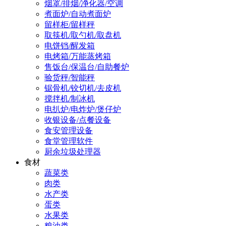
烟罩/排烟/净化器/空调
煮面炉/自动煮面炉
留样柜/留样秤
取筷机/取勺机/取盘机
电饼铛/醒发箱
电烤箱/万能蒸烤箱
售饭台/保温台/自助餐炉
验货秤/智能秤
锯骨机/铰切机/去皮机
搅拌机/制冰机
电扒炉/电炸炉/煲仔炉
收银设备/点餐设备
食安管理设备
食堂管理软件
厨余垃圾处理器
食材
蔬菜类
肉类
水产类
蛋类
水果类
粮油类