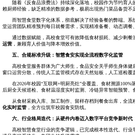
随着《反食品浪费法》持续深化落地，校园作为节约育人
赖厨师经验，缺乏精准的数据参考，极易出现热门菜品备货不
而智慧食堂数字化体系，彻底解决了经验备餐的弊端。系
堂运营团队精准预判每日就餐需求，实现精准备餐、动态调餐
通过数据赋能，高校食堂可有效降低食材损耗、减少剩餐
运营
，兼顾育人价值与降本增效价值。
五、合规标准升级：智慧食安实现全流程数字化监管
高校食堂服务群体为广大师生，食品安全关乎师生身体健
窗口运营分散，传统人工监管模式存在天然短板，人工巡检覆
在2026年校园“互联网+明厨亮灶”全覆盖、食材溯源1
后厨全天候巡检、食材温湿度实时监测、冷链异常智能预警、食
从食材采购入库、加工制作、留样存档到餐食出库，全流
化实时监管
，全方位筑牢校园食安防线。
六、行业格局迭代：从硬件内卷迈入数字平台竞争新时代
高校智慧食堂行业的竞争逻辑，已完成根本性迭代。行业