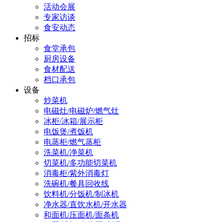
活动会展
专家访谈
食安动态
招标
食堂承包
厨房设备
食材配送
档口承包
设备
炒菜机
电磁灶/电磁炉/燃气灶
冰柜/冰箱/展示柜
电饭煲/煮饭机
电蒸柜/燃气蒸柜
洗菜机/净菜机
切菜机/多功能切菜机
消毒柜/紫外消毒灯
洗碗机/餐具回收线
饮料机/分饭机/制冰机
净水器/直饮水机/开水器
和面机/压面机/面条机