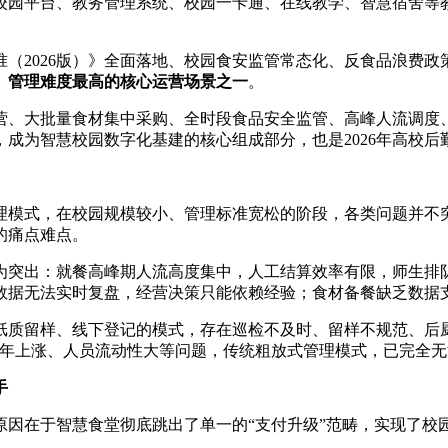
校园平台、教务管理系统、校园一卡通、在线教学、智慧宿舍等
（2026版）》全面落地、校园食安监管常态化、反食品浪费政
、管理难度最高的核心运营场景之一
。
营、大批量食材集中采购、全时段食品安全监管、高峰人流调度
成为智慧校园数字化基建的核心组成部分，也是2026年高校后
理模式，在校园规模较小、管理标准宽松的阶段，各类问题并不
的痛点难点。
为突出：就餐高峰期人流高度集中，人工结算效率有限，师生排
数据无法实时复盘，经营决策只能依赖经验；食材备餐缺乏数据
纸质留样、线下登记的模式，存在巡检不及时、留样不规范、后
逐年上涨、人员流动性大等问题，传统粗放式管理模式，已完全
手
原因在于智慧食堂彻底跳出了单一的“支付升级”范畴，实现了校