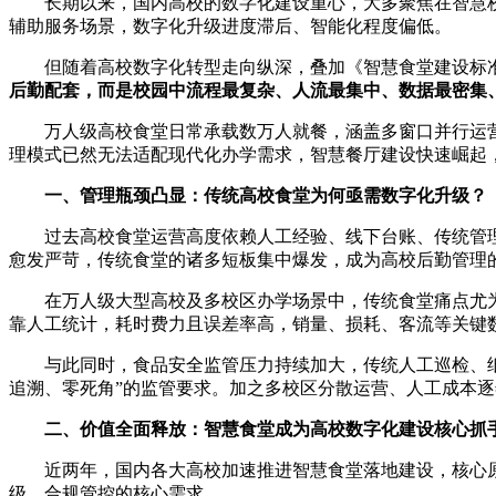
长期以来，国内高校的数字化建设重心，大多聚焦在智慧
辅助服务场景，数字化升级进度滞后、智能化程度偏低。
但随着高校数字化转型走向纵深，叠加《智慧食堂建设标准
后勤配套，而是校园中流程最复杂、人流最集中、数据最密集
万人级高校食堂日常承载数万人就餐，涵盖多窗口并行运
理模式已然无法适配现代化办学需求，智慧餐厅建设快速崛起，
一、管理瓶颈凸显：传统高校食堂为何亟需数字化升级？
过去高校食堂运营高度依赖人工经验、线下台账、传统管
愈发严苛，传统食堂的诸多短板集中爆发，成为高校后勤管理
在万人级大型高校及多校区办学场景中，传统食堂痛点尤
靠人工统计，耗时费力且误差率高，销量、损耗、客流等关键
与此同时，食品安全监管压力持续加大，传统人工巡检、
追溯、零死角”的监管要求。加之多校区分散运营、人工成本
二、价值全面释放：智慧食堂成为高校数字化建设核心抓
近两年，国内各大高校加速推进智慧食堂落地建设，核心
级、合规管控的核心需求。