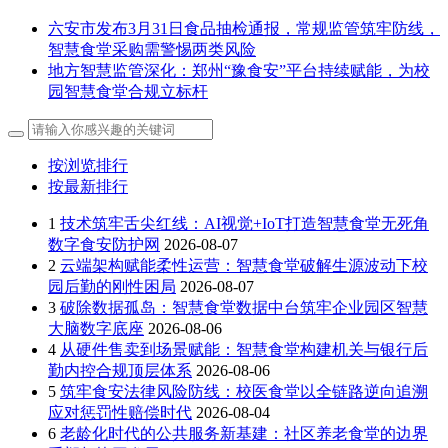
六安市发布3月31日食品抽检通报，常规监管筑牢防线，
智慧食堂采购需警惕两类风险
地方智慧监管深化：郑州“豫食安”平台持续赋能，为校
园智慧食堂合规立标杆
按浏览排行
按最新排行
1
技术筑牢舌尖红线：AI视觉+IoT打造智慧食堂无死角
数字食安防护网
2026-08-07
2
云端架构赋能柔性运营：智慧食堂破解生源波动下校
园后勤的刚性困局
2026-08-07
3
破除数据孤岛：智慧食堂数据中台筑牢企业园区智慧
大脑数字底座
2026-08-06
4
从硬件售卖到场景赋能：智慧食堂构建机关与银行后
勤内控合规顶层体系
2026-08-06
5
筑牢食安法律风险防线：校医食堂以全链路逆向追溯
应对惩罚性赔偿时代
2026-08-04
6
老龄化时代的公共服务新基建：社区养老食堂的边界