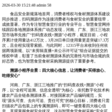
2026-03-30 15:21:48
admin
58
食品安全新规落地首周，消费者维权与食材溯源体系建设
同步推进，扫码溯源作为连接消费者与食材安全的重要纽带，
成效显著。作为专注智慧食堂行业的专业平台，智慧食堂网持
续跟踪各地溯源体系推广动态发现，河南、广东、浙江三地农
贸市场率先推广“扫码查农残+溯源”小程序，截至目前，小程
序累计使用量达412万次，3月28日单日使用量更是突破17.3万
次，且全程实现零索赔。与此同时，12315平台未收到任何依
据两项新规、以“未剪辑直播+未公示许可证”组合证据提交的
维权申请，彰显了当前食材溯源体系的完善性与市场合规的良
好态势，也为智慧食堂食材采购溯源提供了重要参考。
溯源小程序全景：四大核心信息，让消费者“买得放心、
吃得安心”
河南、广东、浙江三地推广的“扫码查农残+溯源”小程
序，以“全程可追溯、信息全透明”为核心，依托数字化技术构
建农产品全链条溯源体系，对接国家农产品编码规范，实
现“源头可查、去向可追、责任可究”的核心目标，消费者只需
扫描农产品包装上的专属溯源码，即可一键查看四大核心信
息，直观掌握食材安全状况，这与智慧食堂食材采购“安全可