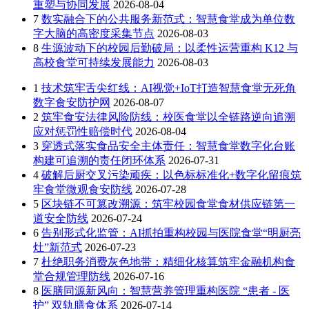
重塑与协同发展
2026-08-04
7
数实融合下的公共服务新范式：智慧食堂成为单位数
字大脑的高密度采集节点
2026-08-03
8
生源波动下的校园后勤破局：以柔性运营重构 K12 与
高校食堂可持续发展能力
2026-08-03
1
技术筑牢舌尖红线：AI视觉+IoT打造智慧食堂无死角
数字食安防护网
2026-08-07
2
筑牢食安法律风险防线：校医食堂以全链路逆向追溯
应对惩罚性赔偿时代
2026-08-04
3
穿透式落实食品安全主体责任：智慧食堂数字化台账
构建可追溯的责任闭环体系
2026-07-31
4
破解后厨交叉污染顽疾：以色标标准化+数字化留痕筑
牢食堂微观食安防线
2026-07-28
5
区块链不可篡改溯源：筑牢校园食堂食材供应链第一
道安全防线
2026-07-24
6
告别形式化监管：AI抓拍重构校园与医院食堂“明厨亮
灶”新范式
2026-07-23
7
杜绝职务消费灰色地带：精细化核算筑牢金融机构食
堂合规管理防线
2026-07-16
8
医膳同源新风向：智慧营养管理重构医院 “患者 - 医
护” 双轨膳食体系
2026-07-14