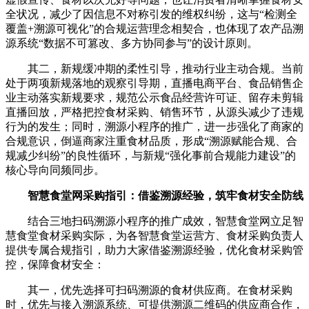
全状况，减少了因信息不对称引发的维权纠纷，这与“检测全
覆盖+溯源可视化”的合规运营理念相契合，也体现了农产品溯
源系统“数据不可篡改、多方协同参与”的设计原则。
其二，新规缓冲期的柔性引导，推动行业主动合规。当前
处于两项新规落地的观察引导期，直播电商平台、食品销售企
业主动落实新规要求，规范公示食品经营许可证、留存未剪辑
直播回放，严格把控食材采购、销售环节，从源头减少了违规
行为的发生；同时，溯源小程序的推广，进一步强化了商家的
合规意识，倒逼商家注重食材品质，形成“溯源赋能合规、合
规减少纠纷”的良性循环，与新规“强化事前合规能力建设”的
核心导向同频同步。
智慧食堂网采购指引：借鉴溯源经验，筑牢食材安全防线
结合三地扫码溯源小程序的推广成效，智慧食堂网立足智
慧食堂食材采购实际，为各智慧食堂运营方、食材采购负责人
提供专属合规指引，助力大家借鉴溯源经验，优化食材采购管
控，保障食材安全：
其一，优先选择可扫码溯源的食材供应商。在食材采购
时，优先与接入溯源系统、可提供溯源二维码的供应商合作，