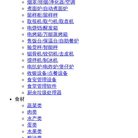
烟罩/排烟/净化器/空调
煮面炉/自动煮面炉
留样柜/留样秤
取筷机/取勺机/取盘机
电饼铛/醒发箱
电烤箱/万能蒸烤箱
售饭台/保温台/自助餐炉
验货秤/智能秤
锯骨机/铰切机/去皮机
搅拌机/制冰机
电扒炉/电炸炉/煲仔炉
收银设备/点餐设备
食安管理设备
食堂管理软件
厨余垃圾处理器
食材
蔬菜类
肉类
水产类
蛋类
水果类
粮油类