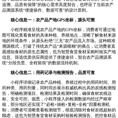
追溯、品质有保障”的核心需求高度契合，也呼应了当前农产
品溯源系统“便捷操作、数据可查”的设计原则。
核心信息一：农产品产地GPS坐标，源头可溯
小程序精准呈现农产品产地的GPS坐标，消费者可通过地
图可视化查看食材的具体种植、养殖地点，清晰了解食材来源
地的环境条件，从源头杜绝“三无”农产品流入市场。这种精准
溯源模式，打破了传统农产品“来源模糊”的痛点，让消费者直
观感知食材的原生态属性，也为智慧食堂食材采购时核实产地
信息、筛选优质供应商提供了便捷途径，契合农产品溯源系
统“分段负责、全程留痕”的数据流转机制。
核心信息二：用药记录与检测报告，品质可查
小程序详细记录农产品种植、养殖过程中的用药时间、用
药种类、用药剂量，同时同步展示权威机构出具的农残检测报
告，明确检测项目、检测结果及检测时间，确保食材农残达
标、安全可控。据悉，小程序接入的检测数据均经过严格审
核，部分地区还实现了“必检+抽检+复检+全检”四重检测机
制，消费者可清晰查看检测细节，彻底消除对食材农残超标的
顾虑，这也为智慧食堂食材采购时核验检测报告、把控食材品