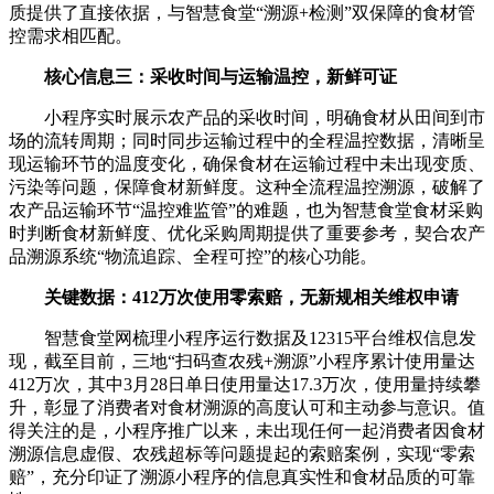
质提供了直接依据，与智慧食堂“溯源+检测”双保障的食材管
控需求相匹配。
核心信息三：采收时间与运输温控，新鲜可证
小程序实时展示农产品的采收时间，明确食材从田间到市
场的流转周期；同时同步运输过程中的全程温控数据，清晰呈
现运输环节的温度变化，确保食材在运输过程中未出现变质、
污染等问题，保障食材新鲜度。这种全流程温控溯源，破解了
农产品运输环节“温控难监管”的难题，也为智慧食堂食材采购
时判断食材新鲜度、优化采购周期提供了重要参考，契合农产
品溯源系统“物流追踪、全程可控”的核心功能。
关键数据：412万次使用零索赔，无新规相关维权申请
智慧食堂网梳理小程序运行数据及12315平台维权信息发
现，截至目前，三地“扫码查农残+溯源”小程序累计使用量达
412万次，其中3月28日单日使用量达17.3万次，使用量持续攀
升，彰显了消费者对食材溯源的高度认可和主动参与意识。值
得关注的是，小程序推广以来，未出现任何一起消费者因食材
溯源信息虚假、农残超标等问题提起的索赔案例，实现“零索
赔”，充分印证了溯源小程序的信息真实性和食材品质的可靠