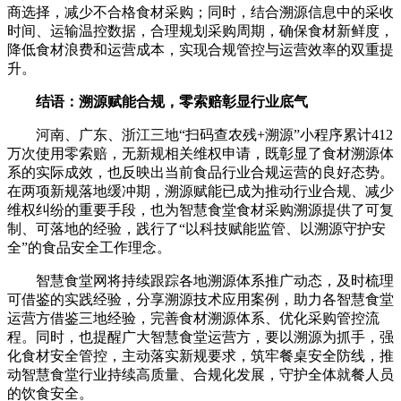
商选择，减少不合格食材采购；同时，结合溯源信息中的采收
时间、运输温控数据，合理规划采购周期，确保食材新鲜度，
降低食材浪费和运营成本，实现合规管控与运营效率的双重提
升。
结语：溯源赋能合规，零索赔彰显行业底气
河南、广东、浙江三地“扫码查农残+溯源”小程序累计412
万次使用零索赔，无新规相关维权申请，既彰显了食材溯源体
系的实际成效，也反映出当前食品行业合规运营的良好态势。
在两项新规落地缓冲期，溯源赋能已成为推动行业合规、减少
维权纠纷的重要手段，也为智慧食堂食材采购溯源提供了可复
制、可落地的经验，践行了“以科技赋能监管、以溯源守护安
全”的食品安全工作理念。
智慧食堂网将持续跟踪各地溯源体系推广动态，及时梳理
可借鉴的实践经验，分享溯源技术应用案例，助力各智慧食堂
运营方借鉴三地经验，完善食材溯源体系、优化采购管控流
程。同时，也提醒广大智慧食堂运营方，要以溯源为抓手，强
化食材安全管控，主动落实新规要求，筑牢餐桌安全防线，推
动智慧食堂行业持续高质量、合规化发展，守护全体就餐人员
的饮食安全。