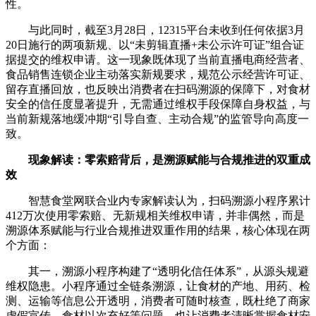
性。
与此同时，截至3月28日，12315平台未收到任何依据3月
20日施行的两项新规、以“未剪辑直播+未公示许可证”组合证
据提交的维权申请。这一现象既体现了当前直播电商经营者、
食品销售连锁企业主动落实新规要求，规范公示经营许可证、
留存直播回放，也反映出消费者在扫码溯源的保障下，对食材
安全的信任度显著提升，无需通过维权手段保障自身权益，与
当前新规落地缓冲期“引导自查、主动合规”的监管导向高度一
致。
现象解读：零索赔背后，是溯源赋能与合规推进的双重成
效
智慧食堂网联合业内专家解读认为，扫码溯源小程序累计
412万次使用零索赔、无新规相关维权申请，并非偶然，而是
溯源体系赋能与行业合规推进双重作用的结果，核心体现在两
个方面：
其一，溯源小程序构建了“透明化信任体系”，从源头规避
维权隐患。小程序通过全链条溯源，让食材的产地、用药、检
测、运输等信息公开透明，消费者可随时核查，既杜绝了商家
虚假宣传、食材以次充好等问题，也让消费者清晰掌握食材安