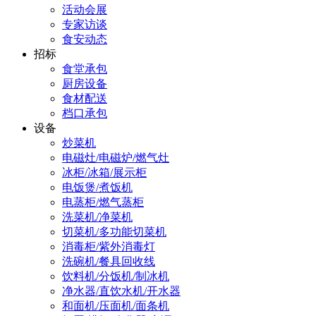
活动会展
专家访谈
食安动态
招标
食堂承包
厨房设备
食材配送
档口承包
设备
炒菜机
电磁灶/电磁炉/燃气灶
冰柜/冰箱/展示柜
电饭煲/煮饭机
电蒸柜/燃气蒸柜
洗菜机/净菜机
切菜机/多功能切菜机
消毒柜/紫外消毒灯
洗碗机/餐具回收线
饮料机/分饭机/制冰机
净水器/直饮水机/开水器
和面机/压面机/面条机