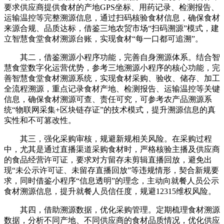
要求供应商提供食材的产地GPS坐标、用药记录、检测报告、
运输温控等完整溯源信息，通过扫码核验食材信息，确保食材
来源合规、品质达标，借鉴三地农贸市场“扫码溯源”模式，建
立智慧食堂食材溯源台账，实现食材“每一口都可追溯”。
其二，借鉴溯源小程序功能，完善自身溯源体系。结合智
慧食堂数字化运营优势，参考三地溯源小程序的核心功能，完
善智慧食堂食材溯源系统，实现食材采购、验收、储存、加工
全流程溯源，重点记录食材产地、检测报告、运输温控等关键
信息，确保食材溯源可查、责任可究，可参考农产品溯源系
统“物联网采集+区块链存证”的技术模式，提升溯源信息的真
实性和不可篡改性。
其三，强化采购审核，规避新规相关风险。在采购过程
中，尤其是通过直播渠道采购食材时，严格核验主播及供应商
的食品经营许可证，要求对方留存未剪辑直播回放，避免出
现“未公示许可证、未留存直播回放”等违规情形，契合新规要
求，同时借鉴小程序“信息透明”的理念，主动向就餐人员公示
食材溯源信息，提升就餐人员信任度，规避12315维权风险。
其四，借助溯源数据，优化采购管理。定期梳理食材溯源
数据，分析不同产地、不同供应商的食材品质情况，优化供应