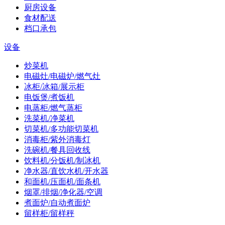
厨房设备
食材配送
档口承包
设备
炒菜机
电磁灶/电磁炉/燃气灶
冰柜/冰箱/展示柜
电饭煲/煮饭机
电蒸柜/燃气蒸柜
洗菜机/净菜机
切菜机/多功能切菜机
消毒柜/紫外消毒灯
洗碗机/餐具回收线
饮料机/分饭机/制冰机
净水器/直饮水机/开水器
和面机/压面机/面条机
烟罩/排烟/净化器/空调
煮面炉/自动煮面炉
留样柜/留样秤