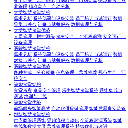
线上订餐、营养搭配
自助取餐、自动结算
信息推送、营
养管理
精准盘点、自动分析
大学智慧食堂结构
需求分析
系统部署与设备安装
员工培训与试运行
数据
采集与整合
订餐与就餐服务‌
数据管理与分析‌
大学智慧食堂优势
人员管理、把控源头
食材安全、全流程追溯
安全运行、
设备管理
医院智慧食堂结构
需求分析
系统部署与设备安装
员工培训与试运行
数据
对接与整合‌
订餐与就餐服务
数据管理与分析
医院智慧食堂优势
多种方式、分众就餐
信息管理、营养推荐
规范生产、守
护安全
绿智食堂结构
食堂考察
食品安全管理
乐牛智慧食堂系统
系统集成与
测试
培训与上线
绿智食堂优势
前场服务智能高效
自动化供应链管理
智能后厨食安监管
部队智慧食堂结构
供应商管理系统
采购流程自动化
全流程溯源系统
智能
餐线和数据大屏
营养管理系统
持续优化与改进