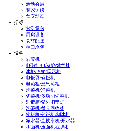
活动会展
专家访谈
食安动态
招标
食堂承包
厨房设备
食材配送
档口承包
设备
炒菜机
电磁灶/电磁炉/燃气灶
冰柜/冰箱/展示柜
电饭煲/煮饭机
电蒸柜/燃气蒸柜
洗菜机/净菜机
切菜机/多功能切菜机
消毒柜/紫外消毒灯
洗碗机/餐具回收线
饮料机/分饭机/制冰机
净水器/直饮水机/开水器
和面机/压面机/面条机