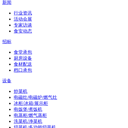
新闻
行业资讯
活动会展
专家访谈
食安动态
招标
食堂承包
厨房设备
食材配送
档口承包
设备
炒菜机
电磁灶/电磁炉/燃气灶
冰柜/冰箱/展示柜
电饭煲/煮饭机
电蒸柜/燃气蒸柜
洗菜机/净菜机
切菜机/多功能切菜机