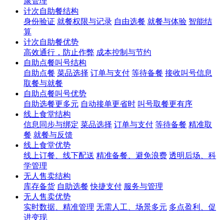
康管理
计次自助餐结构
身份验证
就餐权限与记录
自由选餐
就餐与体验
智能结
算
计次自助餐优势
高效通行，防止作弊
成本控制与节约
自助点餐叫号结构
自助点餐
菜品选择
订单与支付
等待备餐
接收叫号信息
取餐与就餐
自助点餐叫号优势
自助选餐更多元
自动接单更省时
叫号取餐更有序
线上食堂结构
信息同步与绑定
菜品选择
订单与支付
等待备餐
精准取
餐
就餐与反馈
线上食堂优势
线上订餐、线下配送
精准备餐、避免浪费
透明后场、科
学管理
无人售卖结构
库存备货
自助选餐
快捷支付
服务与管理
无人售卖优势
实时数据、精准管理
无需人工、场景多元
多点盈利、促
进变现