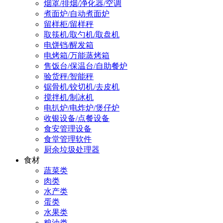
烟罩/排烟/净化器/空调
煮面炉/自动煮面炉
留样柜/留样秤
取筷机/取勺机/取盘机
电饼铛/醒发箱
电烤箱/万能蒸烤箱
售饭台/保温台/自助餐炉
验货秤/智能秤
锯骨机/铰切机/去皮机
搅拌机/制冰机
电扒炉/电炸炉/煲仔炉
收银设备/点餐设备
食安管理设备
食堂管理软件
厨余垃圾处理器
食材
蔬菜类
肉类
水产类
蛋类
水果类
粮油类