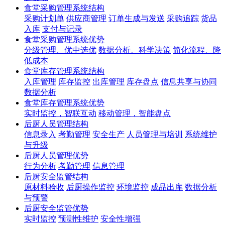
食堂采购管理系统结构
采购计划单
供应商管理
订单生成与发送
采购追踪
货品
入库
支付与记录
食堂采购管理系统优势
分级管理、优中选优
数据分析、科学决策
简化流程、降
低成本
食堂库存管理系统结构
入库管理
库存监控
出库管理
库存盘点
信息共享与协同
数据分析
食堂库存管理系统优势
实时监控，智联互动
移动管理，智能盘点
后厨人员管理结构
信息录入
考勤管理
安全生产
人员管理与培训
系统维护
与升级
后厨人员管理优势
行为分析
考勤管理
信息管理
后厨安全监管结构
原材料验收
后厨操作监控
环境监控
成品出库
数据分析
与预警
后厨安全监管优势
实时监控
预测性维护
安全性增强