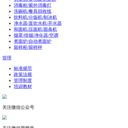
消毒柜/紫外消毒灯
洗碗机/餐具回收线
饮料机/分饭机/制冰机
净水器/直饮水机/开水器
和面机/压面机/面条机
烟罩/排烟/净化器/空调
煮面炉/自动煮面炉
留样柜/留样秤
管理
标准规范
政策法规
管理制度
培训教材
关注微信公众号