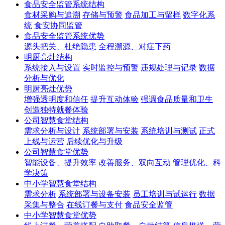
食品安全监管系统结构
食材采购与追溯
存储与预警
食品加工与留样
数字化系
统
食安协同监管
食品安全监管系统优势
源头把关、杜绝隐患
全程溯源、对症下药
明厨亮灶结构
系统接入与设置
实时监控与预警
违规处理与记录
数据
分析与优化
明厨亮灶优势
增强透明度和信任
提升互动体验
强调食品质量和卫生
创造独特就餐体验
公司智慧食堂结构
‌需求分析与设计
系统部署与安装
系统培训与测试
正式
上线与运营
后续优化与升级
公司智慧食堂优势
智能设备、提升效率
改善服务、双向互动
管理优化、科
学决策
中小学智慧食堂结构
需求分析
系统部署与设备安装
员工培训与试运行
数据
采集与整合
在线订餐与支付
食品安全监管
中小学智慧食堂优势