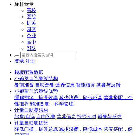
标杆食堂
高校
医院
机关
园区
企业
高中
部队
登录
注册
模板配置数据
小碗菜自选餐线结构
餐前准备
自助选餐
营养信息
智能结算
就餐与反馈
小碗菜自选餐线优势
缓解拥堵，提升效率
减少浪费，降低成本
营养搭配，个
性推荐
精准备餐，科学管理
计量自助餐结构
绑盘/自选
自由选餐
营养信息
快捷支付
就餐与反馈
计量自助餐优势
降低门槛，提升意愿
减少浪费，降低成本
营养搭配，健