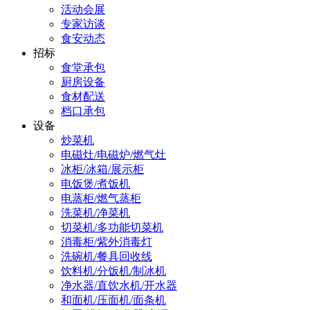
活动会展
专家访谈
食安动态
招标
食堂承包
厨房设备
食材配送
档口承包
设备
炒菜机
电磁灶/电磁炉/燃气灶
冰柜/冰箱/展示柜
电饭煲/煮饭机
电蒸柜/燃气蒸柜
洗菜机/净菜机
切菜机/多功能切菜机
消毒柜/紫外消毒灯
洗碗机/餐具回收线
饮料机/分饭机/制冰机
净水器/直饮水机/开水器
和面机/压面机/面条机