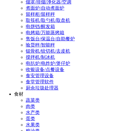
烟罩/排烟/净化器/空调
煮面炉/自动煮面炉
留样柜/留样秤
取筷机/取勺机/取盘机
电饼铛/醒发箱
电烤箱/万能蒸烤箱
售饭台/保温台/自助餐炉
验货秤/智能秤
锯骨机/铰切机/去皮机
搅拌机/制冰机
电扒炉/电炸炉/煲仔炉
收银设备/点餐设备
食安管理设备
食堂管理软件
厨余垃圾处理器
食材
蔬菜类
肉类
水产类
蛋类
水果类
粮油类