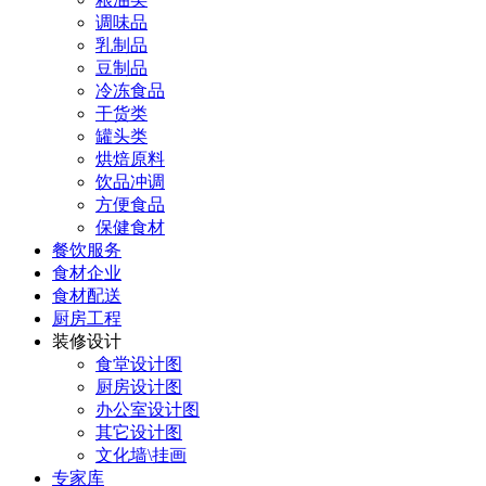
调味品
乳制品
豆制品
冷冻食品
干货类
罐头类
烘焙原料
饮品冲调
方便食品
保健食材
餐饮服务
食材企业
食材配送
厨房工程
装修设计
食堂设计图
厨房设计图
办公室设计图
其它设计图
文化墙\挂画
专家库