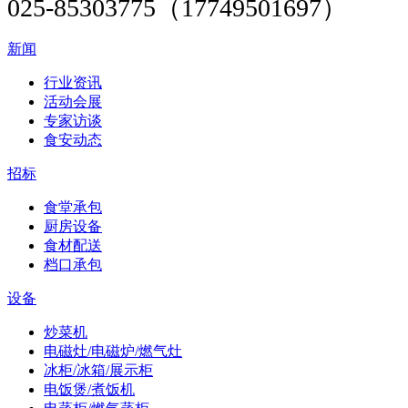
025-85303775（17749501697）
新闻
行业资讯
活动会展
专家访谈
食安动态
招标
食堂承包
厨房设备
食材配送
档口承包
设备
炒菜机
电磁灶/电磁炉/燃气灶
冰柜/冰箱/展示柜
电饭煲/煮饭机