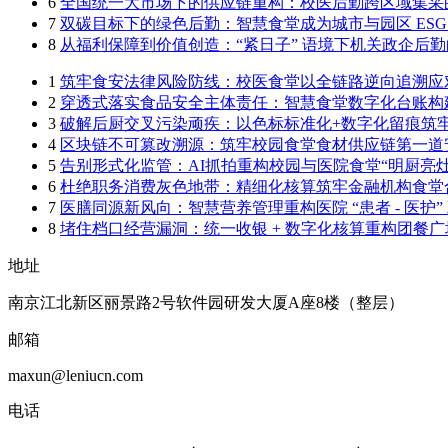
6
全国统一大市场下的供应链重构：校医后勤跨区域集采
7
双碳目标下的绿色后勤：智慧食堂成为城市与园区 ESG
8
从福利保障到价值创造：“紧日子” 语境下机关政企后
1
筑牢食安法律风险防线：校医食堂以全链路逆向追溯应
2
穿透式落实食品安全主体责任：智慧食堂数字化台账构
3
破解后厨交叉污染顽疾：以色标标准化+数字化留痕筑
4
区块链不可篡改溯源：筑牢校园食堂食材供应链第一道
5
告别形式化监管：AI抓拍重构校园与医院食堂“明厨亮灶
6
杜绝职务消费灰色地带：精细化核算筑牢金融机构食堂
7
医膳同源新风向：智慧营养管理重构医院 “患者 - 医护”
8
堵住档口经营漏洞：统一收银 + 数字化核算重构团餐
地址
南京江北新区丽景路2号软件园研发大厦A座8楼（整层）
邮箱
maxun@leniucn.com
电话