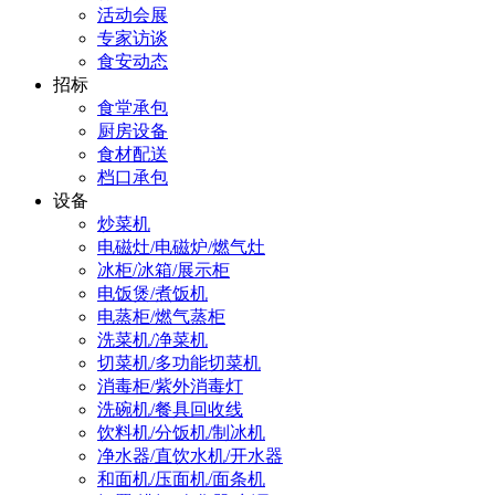
活动会展
专家访谈
食安动态
招标
食堂承包
厨房设备
食材配送
档口承包
设备
炒菜机
电磁灶/电磁炉/燃气灶
冰柜/冰箱/展示柜
电饭煲/煮饭机
电蒸柜/燃气蒸柜
洗菜机/净菜机
切菜机/多功能切菜机
消毒柜/紫外消毒灯
洗碗机/餐具回收线
饮料机/分饭机/制冰机
净水器/直饮水机/开水器
和面机/压面机/面条机