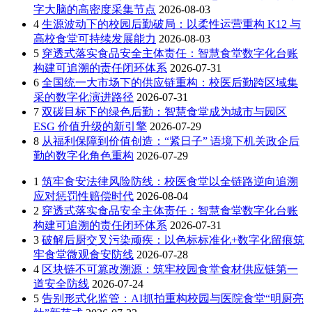
字大脑的高密度采集节点
2026-08-03
4
生源波动下的校园后勤破局：以柔性运营重构 K12 与
高校食堂可持续发展能力
2026-08-03
5
穿透式落实食品安全主体责任：智慧食堂数字化台账
构建可追溯的责任闭环体系
2026-07-31
6
全国统一大市场下的供应链重构：校医后勤跨区域集
采的数字化演进路径
2026-07-31
7
双碳目标下的绿色后勤：智慧食堂成为城市与园区
ESG 价值升级的新引擎
2026-07-29
8
从福利保障到价值创造：“紧日子” 语境下机关政企后
勤的数字化角色重构
2026-07-29
1
筑牢食安法律风险防线：校医食堂以全链路逆向追溯
应对惩罚性赔偿时代
2026-08-04
2
穿透式落实食品安全主体责任：智慧食堂数字化台账
构建可追溯的责任闭环体系
2026-07-31
3
破解后厨交叉污染顽疾：以色标标准化+数字化留痕筑
牢食堂微观食安防线
2026-07-28
4
区块链不可篡改溯源：筑牢校园食堂食材供应链第一
道安全防线
2026-07-24
5
告别形式化监管：AI抓拍重构校园与医院食堂“明厨亮