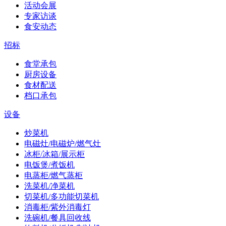
活动会展
专家访谈
食安动态
招标
食堂承包
厨房设备
食材配送
档口承包
设备
炒菜机
电磁灶/电磁炉/燃气灶
冰柜/冰箱/展示柜
电饭煲/煮饭机
电蒸柜/燃气蒸柜
洗菜机/净菜机
切菜机/多功能切菜机
消毒柜/紫外消毒灯
洗碗机/餐具回收线