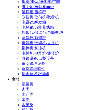
烟罩/排烟/净化器/空调
煮面炉/自动煮面炉
留样柜/留样秤
取筷机/取勺机/取盘机
电饼铛/醒发箱
电烤箱/万能蒸烤箱
售饭台/保温台/自助餐炉
验货秤/智能秤
锯骨机/铰切机/去皮机
搅拌机/制冰机
电扒炉/电炸炉/煲仔炉
收银设备/点餐设备
食安管理设备
食堂管理软件
厨余垃圾处理器
食材
蔬菜类
肉类
水产类
蛋类
水果类
粮油类