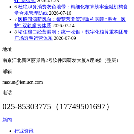
灶”新范式
2026-07-23
6
杜绝职务消费灰色地带：精细化核算筑牢金融机构食
堂合规管理防线
2026-07-16
7
医膳同源新风向：智慧营养管理重构医院 “患者 - 医
护” 双轨膳食体系
2026-07-14
8
堵住档口经营漏洞：统一收银 + 数字化核算重构团餐
广场透明运营体系
2026-07-09
地址
南京江北新区丽景路2号软件园研发大厦A座8楼（整层）
邮箱
maxun@leniucn.com
电话
025-85303775（17749501697）
新闻
行业资讯