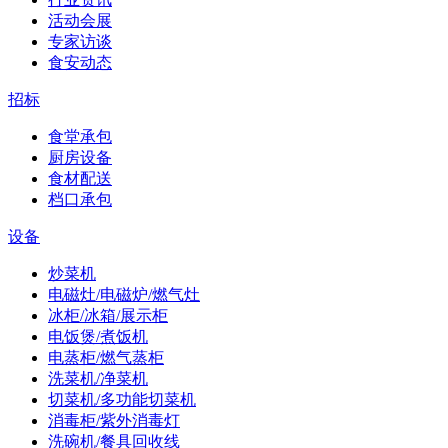
活动会展
专家访谈
食安动态
招标
食堂承包
厨房设备
食材配送
档口承包
设备
炒菜机
电磁灶/电磁炉/燃气灶
冰柜/冰箱/展示柜
电饭煲/煮饭机
电蒸柜/燃气蒸柜
洗菜机/净菜机
切菜机/多功能切菜机
消毒柜/紫外消毒灯
洗碗机/餐具回收线