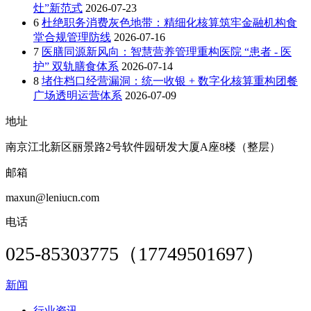
灶”新范式
2026-07-23
6
杜绝职务消费灰色地带：精细化核算筑牢金融机构食
堂合规管理防线
2026-07-16
7
医膳同源新风向：智慧营养管理重构医院 “患者 - 医
护” 双轨膳食体系
2026-07-14
8
堵住档口经营漏洞：统一收银 + 数字化核算重构团餐
广场透明运营体系
2026-07-09
地址
南京江北新区丽景路2号软件园研发大厦A座8楼（整层）
邮箱
maxun@leniucn.com
电话
025-85303775（17749501697）
新闻
行业资讯