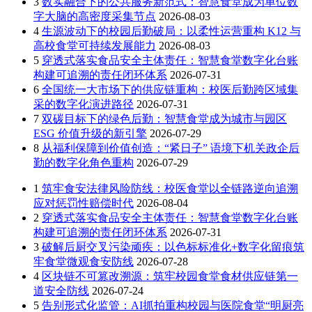
3
数实融合下的公共服务新范式：智慧食堂成为单位数
字大脑的高密度采集节点
2026-08-03
4
生源波动下的校园后勤破局：以柔性运营重构 K12 与
高校食堂可持续发展能力
2026-08-03
5
穿透式落实食品安全主体责任：智慧食堂数字化台账
构建可追溯的责任闭环体系
2026-07-31
6
全国统一大市场下的供应链重构：校医后勤跨区域集
采的数字化演进路径
2026-07-31
7
双碳目标下的绿色后勤：智慧食堂成为城市与园区
ESG 价值升级的新引擎
2026-07-29
8
从福利保障到价值创造：“紧日子” 语境下机关政企后
勤的数字化角色重构
2026-07-29
1
筑牢食安法律风险防线：校医食堂以全链路逆向追溯
应对惩罚性赔偿时代
2026-08-04
2
穿透式落实食品安全主体责任：智慧食堂数字化台账
构建可追溯的责任闭环体系
2026-07-31
3
破解后厨交叉污染顽疾：以色标标准化+数字化留痕筑
牢食堂微观食安防线
2026-07-28
4
区块链不可篡改溯源：筑牢校园食堂食材供应链第一
道安全防线
2026-07-24
5
告别形式化监管：AI抓拍重构校园与医院食堂“明厨亮