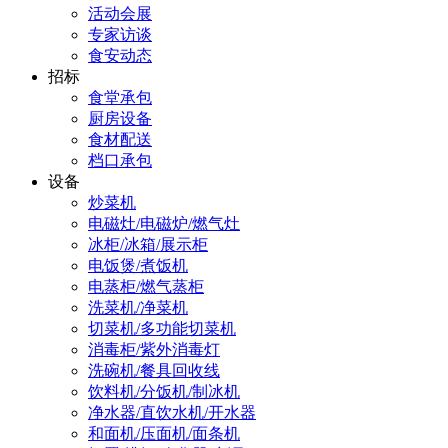
活动会展
专家访谈
食安动态
招标
食堂承包
厨房设备
食材配送
档口承包
设备
炒菜机
电磁灶/电磁炉/燃气灶
冰柜/冰箱/展示柜
电饭煲/煮饭机
电蒸柜/燃气蒸柜
洗菜机/净菜机
切菜机/多功能切菜机
消毒柜/紫外消毒灯
洗碗机/餐具回收线
饮料机/分饭机/制冰机
净水器/直饮水机/开水器
和面机/压面机/面条机