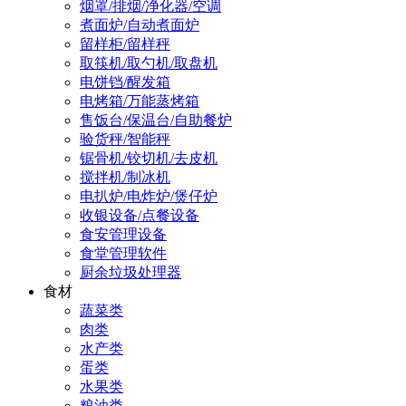
烟罩/排烟/净化器/空调
煮面炉/自动煮面炉
留样柜/留样秤
取筷机/取勺机/取盘机
电饼铛/醒发箱
电烤箱/万能蒸烤箱
售饭台/保温台/自助餐炉
验货秤/智能秤
锯骨机/铰切机/去皮机
搅拌机/制冰机
电扒炉/电炸炉/煲仔炉
收银设备/点餐设备
食安管理设备
食堂管理软件
厨余垃圾处理器
食材
蔬菜类
肉类
水产类
蛋类
水果类
粮油类