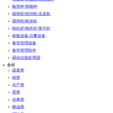
验货秤/智能秤
锯骨机/铰切机/去皮机
搅拌机/制冰机
电扒炉/电炸炉/煲仔炉
收银设备/点餐设备
食安管理设备
食堂管理软件
厨余垃圾处理器
食材
蔬菜类
肉类
水产类
蛋类
水果类
粮油类