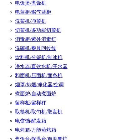
电饭煲/煮饭机
电蒸柜/燃气蒸柜
洗菜机/净菜机
切菜机/多功能切菜机
消毒柜/紫外消毒灯
洗碗机/餐具回收线
饮料机/分饭机/制冰机
净水器/直饮水机/开水器
和面机/压面机/面条机
烟罩/排烟/净化器/空调
煮面炉/自动煮面炉
留样柜/留样秤
取筷机/取勺机/取盘机
电饼铛/醒发箱
电烤箱/万能蒸烤箱
售饭台/保温台/自助餐炉