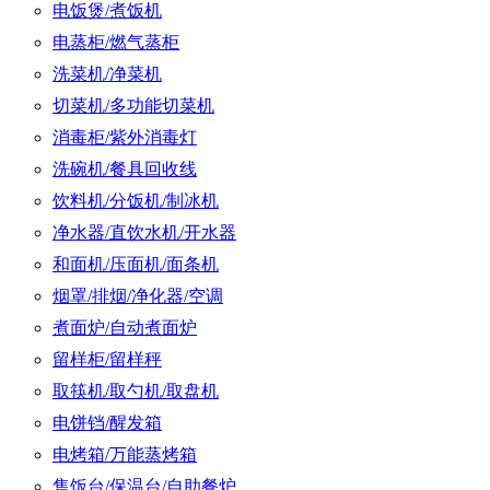
电饭煲/煮饭机
电蒸柜/燃气蒸柜
洗菜机/净菜机
切菜机/多功能切菜机
消毒柜/紫外消毒灯
洗碗机/餐具回收线
饮料机/分饭机/制冰机
净水器/直饮水机/开水器
和面机/压面机/面条机
烟罩/排烟/净化器/空调
煮面炉/自动煮面炉
留样柜/留样秤
取筷机/取勺机/取盘机
电饼铛/醒发箱
电烤箱/万能蒸烤箱
售饭台/保温台/自助餐炉