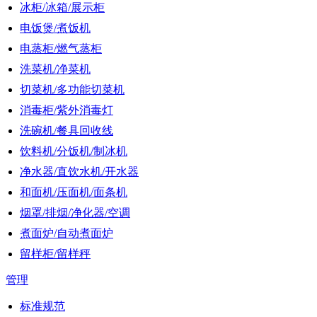
冰柜/冰箱/展示柜
电饭煲/煮饭机
电蒸柜/燃气蒸柜
洗菜机/净菜机
切菜机/多功能切菜机
消毒柜/紫外消毒灯
洗碗机/餐具回收线
饮料机/分饭机/制冰机
净水器/直饮水机/开水器
和面机/压面机/面条机
烟罩/排烟/净化器/空调
煮面炉/自动煮面炉
留样柜/留样秤
管理
标准规范