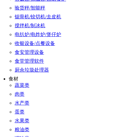
验货秤/智能秤
锯骨机/铰切机/去皮机
搅拌机/制冰机
电扒炉/电炸炉/煲仔炉
收银设备/点餐设备
食安管理设备
食堂管理软件
厨余垃圾处理器
食材
蔬菜类
肉类
水产类
蛋类
水果类
粮油类