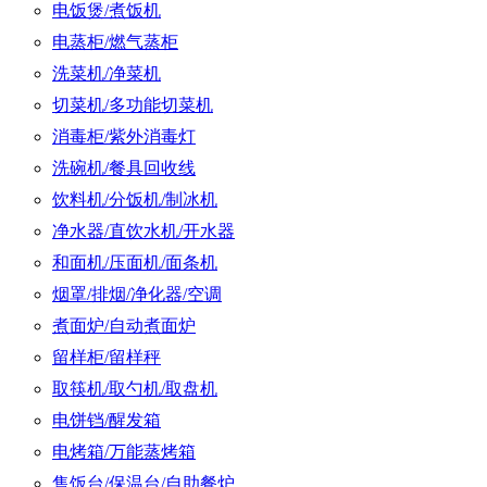
电饭煲/煮饭机
电蒸柜/燃气蒸柜
洗菜机/净菜机
切菜机/多功能切菜机
消毒柜/紫外消毒灯
洗碗机/餐具回收线
饮料机/分饭机/制冰机
净水器/直饮水机/开水器
和面机/压面机/面条机
烟罩/排烟/净化器/空调
煮面炉/自动煮面炉
留样柜/留样秤
取筷机/取勺机/取盘机
电饼铛/醒发箱
电烤箱/万能蒸烤箱
售饭台/保温台/自助餐炉