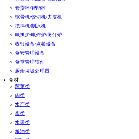
验货秤/智能秤
锯骨机/铰切机/去皮机
搅拌机/制冰机
电扒炉/电炸炉/煲仔炉
收银设备/点餐设备
食安管理设备
食堂管理软件
厨余垃圾处理器
食材
蔬菜类
肉类
水产类
蛋类
水果类
粮油类