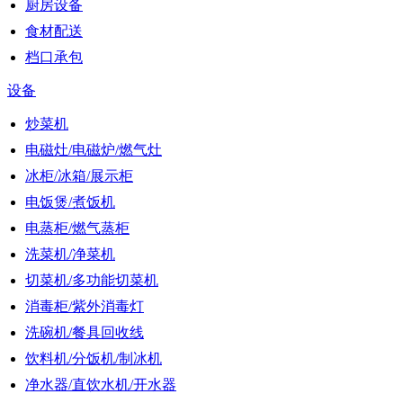
厨房设备
食材配送
档口承包
设备
炒菜机
电磁灶/电磁炉/燃气灶
冰柜/冰箱/展示柜
电饭煲/煮饭机
电蒸柜/燃气蒸柜
洗菜机/净菜机
切菜机/多功能切菜机
消毒柜/紫外消毒灯
洗碗机/餐具回收线
饮料机/分饭机/制冰机
净水器/直饮水机/开水器