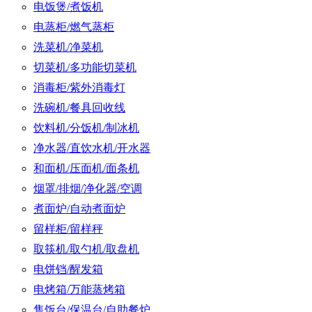
电饭煲/煮饭机
电蒸柜/燃气蒸柜
洗菜机/净菜机
切菜机/多功能切菜机
消毒柜/紫外消毒灯
洗碗机/餐具回收线
饮料机/分饭机/制冰机
净水器/直饮水机/开水器
和面机/压面机/面条机
烟罩/排烟/净化器/空调
煮面炉/自动煮面炉
留样柜/留样秤
取筷机/取勺机/取盘机
电饼铛/醒发箱
电烤箱/万能蒸烤箱
售饭台/保温台/自助餐炉