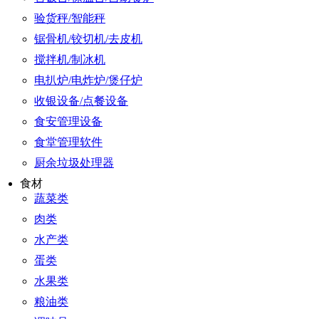
验货秤/智能秤
锯骨机/铰切机/去皮机
搅拌机/制冰机
电扒炉/电炸炉/煲仔炉
收银设备/点餐设备
食安管理设备
食堂管理软件
厨余垃圾处理器
食材
蔬菜类
肉类
水产类
蛋类
水果类
粮油类