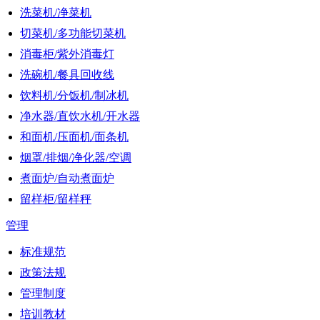
洗菜机/净菜机
切菜机/多功能切菜机
消毒柜/紫外消毒灯
洗碗机/餐具回收线
饮料机/分饭机/制冰机
净水器/直饮水机/开水器
和面机/压面机/面条机
烟罩/排烟/净化器/空调
煮面炉/自动煮面炉
留样柜/留样秤
管理
标准规范
政策法规
管理制度
培训教材