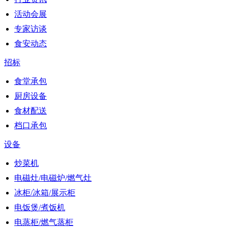
活动会展
专家访谈
食安动态
招标
食堂承包
厨房设备
食材配送
档口承包
设备
炒菜机
电磁灶/电磁炉/燃气灶
冰柜/冰箱/展示柜
电饭煲/煮饭机
电蒸柜/燃气蒸柜